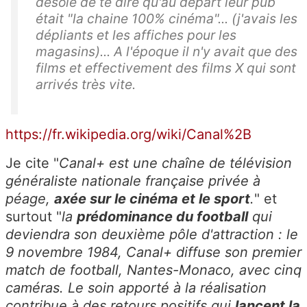
désolé de te dire qu'au départ leur pub
était "la chaine 100% cinéma"... (j'avais les
dépliants et les affiches pour les
magasins)... A l'époque il n'y avait que des
films et effectivement des films X qui sont
arrivés très vite.
https://fr.wikipedia.org/wiki/Canal%2B
Je cite "
Canal+ est une chaîne de télévision
généraliste nationale française privée à
péage,
axée sur le cinéma et le sport
.
" et
surtout "
la
prédominance du football
qui
deviendra son deuxième pôle d'attraction : le
9 novembre 1984, Canal+ diffuse son premier
match de football, Nantes-Monaco, avec cinq
caméras. Le soin apporté à la réalisation
contribue à des retours positifs qui
lancent la