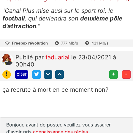
"
Canal Plus mise ausi sur le sport roi, le
football
, qui deviendra son
deuxième pôle
d'attraction
.
"
Freebox révolution
777 Mb/s
431 Mb/s
Publié
par
taduarial
le 23/04/2021 à
00h40
!
+
-
citer
ça recrute à mort en ce moment non?
Bonjour, avant de poster, veuillez vous assurer
d'avoir pris
connaissance des règles
.