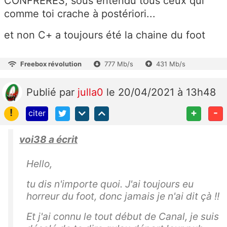
CONFRERES, sous entendu tous ceux qui
comme toi crache à postériori...
et non C+ a toujours été la chaine du foot
Freebox révolution
777 Mb/s
431 Mb/s
Publié
par
julla0
le 20/04/2021 à 13h48
!
+
-
citer
voi38 a écrit
Hello,
tu dis n'importe quoi. J'ai toujours eu
horreur du foot, donc jamais je n'ai dit çà !!
Et j'ai connu le tout début de Canal, je suis