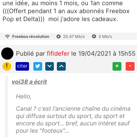
une idée, au moins 1 mois, ou 1an comme
(((Offert pendant 1 an aux abonnés Freebox
Pop et Delta))) moi j'adore les cadeaux.
Freebox révolution
20.47 Mb/s
3 Mb/s
Publié
par
fifidefer
le 19/04/2021 à 15h55
!
+
-
citer
voi38 a écrit
Hello,
Canal ? c'est l'ancienne chaîne du cinéma
qui diffuse surtout du sport, du sport et
encore du sport... bref, aucun intéret sauf
pour les "footeux"...