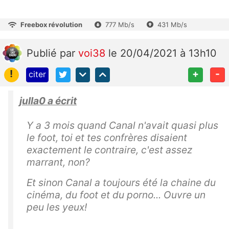
Freebox révolution
777 Mb/s
431 Mb/s
Publié
par
voi38
le 20/04/2021 à 13h10
!
+
-
citer
julla0 a écrit
Y a 3 mois quand Canal n'avait quasi plus
le foot, toi et tes confrères disaient
exactement le contraire, c'est assez
marrant, non?
Et sinon Canal a toujours été la chaine du
cinéma, du foot et du porno... Ouvre un
peu les yeux!