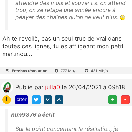
attendre des mois et souvent si on attend
trop, on se retape une année encore à
péayer des chaînes qu'on ne veut plus.
Ah te revoilà, pas un seul truc de vrai dans
toutes ces lignes, tu es affligeant mon petit
martinou...
Freebox révolution
777 Mb/s
431 Mb/s
Publié
par
julla0
le 20/04/2021 à 09h18
!
+
-
citer
mm9876 a écrit
Sur le point concernant la résiliation, je