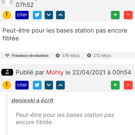
07h52
!
+
-
citer
Peut-être pour les bases station pas encore
fibtée
Freebox révolution
276 Mb/s
272 Mb/s
Publié
par
Mohiy
le 22/04/2021 à 00h54
!
+
-
citer
denisski a écrit
Peut-être pour les bases station pas
encore fibtée