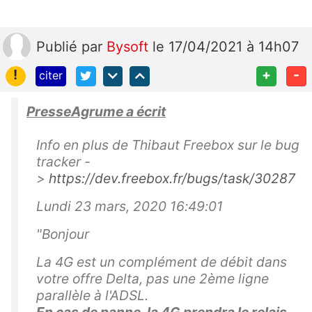
Publié
par
Bysoft
le 17/04/2021 à 14h07
!
+
-
citer
PresseAgrume a écrit
Info en plus de Thibaut Freebox sur le bug
tracker -
>
https://dev.freebox.fr/bugs/task/30287
Lundi 23 mars, 2020 16:49:01
"Bonjour
La 4G est un complément de débit dans
votre offre Delta, pas une 2ème ligne
parallèle à l'ADSL.
En cas de panne, la 4G prendra le relais