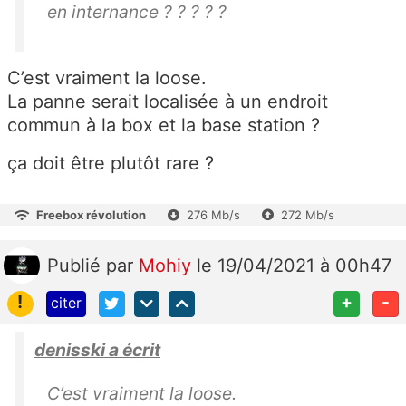
en internance ? ? ? ? ?
C’est vraiment la loose.
La panne serait localisée à un endroit
commun à la box et la base station ?
ça doit être plutôt rare ?
Freebox révolution
276 Mb/s
272 Mb/s
Publié
par
Mohiy
le 19/04/2021 à 00h47
!
+
-
citer
denisski a écrit
C’est vraiment la loose.