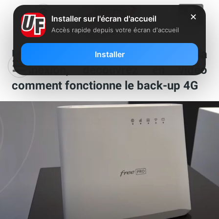
✕
Installer sur l'écran d'accueil
Accès rapide depuis votre écran d'accueil
La Freebox Pro ne perd jamais la
Installer
connexion, découvrez en vidéo
comment fonctionne le back-up 4G