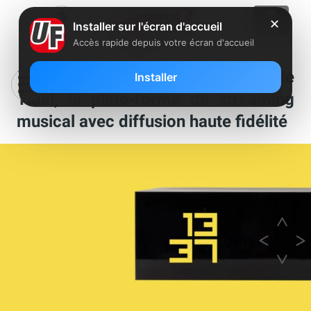
✕
Installer sur l'écran d'accueil
Accès rapide depuis votre écran d'accueil
Freebox Pop et mini 4K : on teste
Installer
Tidal, la plate-forme de streaming
musical avec diffusion haute fidélité