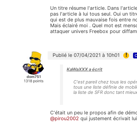
Un titre résume l'article. Dans l'articl
pas l'article à lui tous seul. Oui un tit
qui est de plus mauvaise fois entre n
Mais éclairé moi . Quel mot est mens
attaquer univers Freebox pour diffama
!
Publié le 07/04/2021 à 10h01
c
KaWaXXX a écrit
dom751
1318 points
C'est pareil chez tous les opér
tous une liste définie de mob
la liste de SFR donc tant mieux
C'était un peu le propos afin de dém
@pirou2002
qui justement écrivait lu