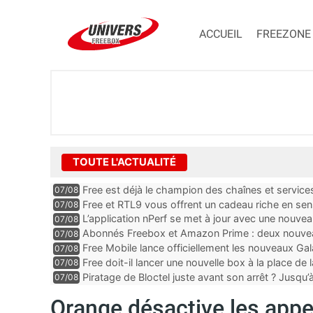
ACCUEIL
FREEZONE
TOUTE L'ACTUALITÉ
Free est déjà le champion des chaînes et services 
07/08
encore au moin...
Free et RTL9 vous offrent un cadeau riche en sens
07/08
l’obtenir
L’application nPerf se met à jour avec une nouvea
07/08
Mobile, Orange, SFR ...
Abonnés Freebox et Amazon Prime : deux nouveau
07/08
Free Mobile lance officiellement les nouveaux Ga
07/08
des promos et des cadeaux
Free doit-il lancer une nouvelle box à la place de
07/08
Piratage de Bloctel juste avant son arrêt ? Jusqu
07/08
auraient fuité
Orange désactive les appe