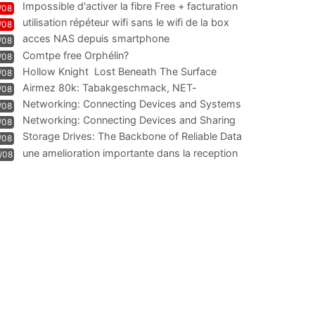
Impossible d'activer la fibre Free + facturation
/08
résiliation
utilisation répéteur wifi sans le wifi de la box
/08
acces NAS depuis smartphone
/08
Comtpe free Orphélin?
/08
Hollow Knight  Lost Beneath The Surface
/08
Airmez 80k: Tabakgeschmack, NET-
/08
Technologie und Leistung im
Networking: Connecting Devices and Systems
/08
Networking: Connecting Devices and Sharing
/08
Information
Storage Drives: The Backbone of Reliable Data
/08
Management
une amelioration importante dans la reception
/08
WIFI