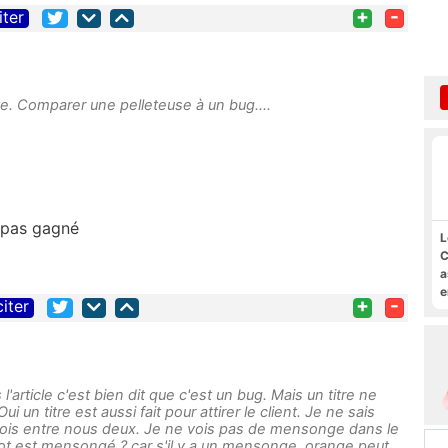
+
-
iter
e. Comparer une pelleteuse à un bug....
t pas gagné
L
C
a
e
+
-
citer
s
M
l'article c'est bien dit que c'est un bug. Mais un titre ne
. Oui un titre est aussi fait pour attirer le client. Je ne sais
fois entre nous deux. Je ne vois pas de mensonge dans le
 mot est mensongé ? car s'il y a un mensonge, orange peut