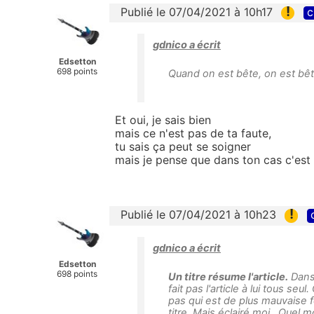
!
Publié le 07/04/2021 à 10h17
c
gdnico a écrit
Edsetton
698 points
Quand on est bête, on est bêt
Et oui, je sais bien
mais ce n'est pas de ta faute,
tu sais ça peut se soigner
mais je pense que dans ton cas c'es
!
Publié le 07/04/2021 à 10h23
gdnico a écrit
Edsetton
698 points
Un titre résume l'article.
Dans 
fait pas l'article à lui tous seul
pas qui est de plus mauvaise 
titre. Mais éclairé moi . Quel