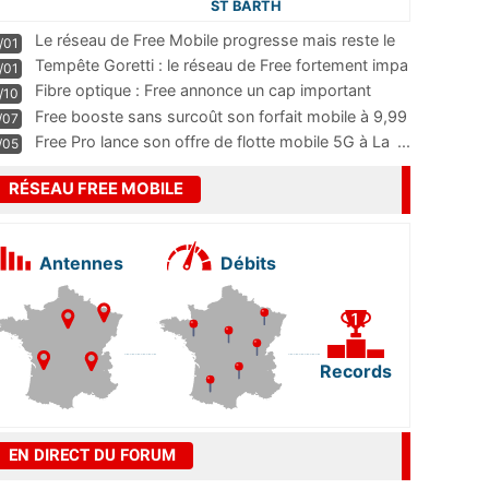
ST BARTH
Le réseau de Free Mobile progresse mais reste le
/01
m
...
Tempête Goretti : le réseau de Free fortement impa
/01
...
Fibre optique : Free annonce un cap important
/10
pass
...
Free booste sans surcoût son forfait mobile à 9,99
/07
...
Free Pro lance son offre de flotte mobile 5G à La
...
/05
RÉSEAU FREE MOBILE
Antennes
Débits
Records
EN DIRECT DU FORUM