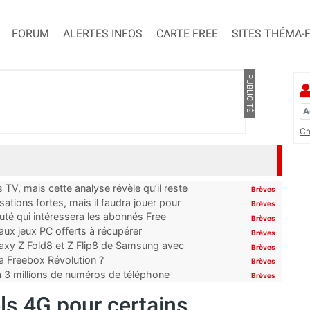
FORUM
ALERTES INFOS
CARTE FREE
SITES THÉMA-
PUBLICITÉ
Cr
TV, mais cette analyse révèle qu’il reste
Brèves
ations fortes, mais il faudra jouer pour
Brèves
uté qui intéressera les abonnés Free
Brèves
x jeux PC offerts à récupérer
Brèves
laxy Z Fold8 et Z Flip8 de Samsung avec
Brèves
 la Freebox Révolution ?
Brèves
’à 3 millions de numéros de téléphone
Brèves
ls 4G pour certains