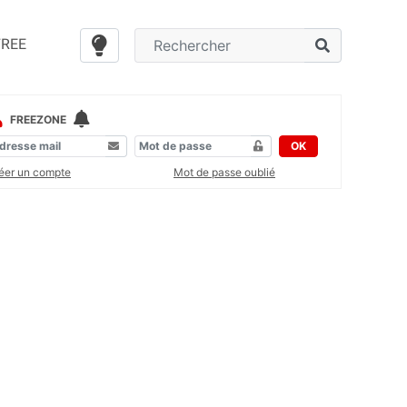
FREE
FREEZONE
OK
éer un compte
Mot de passe oublié