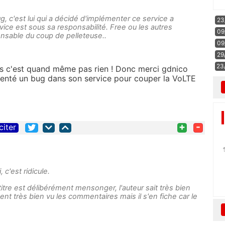
 c'est lui qui a décidé d'implémenter ce service a
23
rvice est sous sa responsabilité. Free ou les autres
09
nsable du coup de pelleteuse..
09
29
23
is c'est quand même pas rien ! Donc merci gdnico
menté un bug dans son service pour couper la VoLTE
+
-
citer
 c'est ridicule.
titre est délibérément mensonger, l'auteur sait très bien
ement très bien vu les commentaires mais il s'en fiche car le