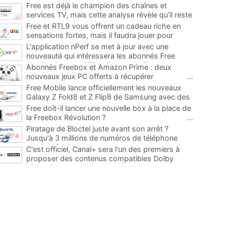
Free est déjà le champion des chaînes et
services TV, mais cette analyse révèle qu'il reste
encore au moins 141 ajouts possibles
...
Free et RTL9 vous offrent un cadeau riche en
sensations fortes, mais il faudra jouer pour
l'obtenir
...
L'application nPerf se met à jour avec une
nouveauté qui intéressera les abonnés Free
Mobile, Orange, SFR et Bouygues Telecom
...
Abonnés Freebox et Amazon Prime : deux
nouveaux jeux PC offerts à récupérer
...
Free Mobile lance officiellement les nouveaux
Galaxy Z Fold8 et Z Flip8 de Samsung avec des
promos et des cadeaux
...
Free doit-il lancer une nouvelle box à la place de
la Freebox Révolution ?
...
Piratage de Bloctel juste avant son arrêt ?
Jusqu'à 3 millions de numéros de téléphone
auraient fuité
...
C'est officiel, Canal+ sera l'un des premiers à
proposer des contenus compatibles Dolby
Vision 2
...