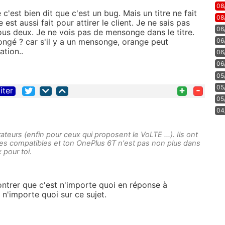
08
e c'est bien dit que c'est un bug. Mais un titre ne fait
08
re est aussi fait pour attirer le client. Je ne sais pas
06
ous deux. Je ne vois pas de mensonge dans le titre.
ongé ? car s'il y a un mensonge, orange peut
06
tion..
06
06
05
05
+
-
iter
05
04
ateurs (enfin pour ceux qui proposent le VoLTE ...). Ils ont
iles compatibles et ton OnePlus 6T n'est pas non plus dans
 pour toi.
ontrer que c'est n'importe quoi en réponse à
i n'importe quoi sur ce sujet.