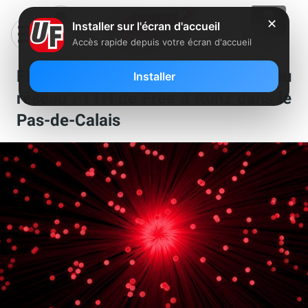
✕
Installer sur l'écran d'accueil
Accès rapide depuis votre écran d'accueil
Fibre : un nouveau NRO relié au
Installer
réseau FTTH de Free à Ruitz dans le
Pas-de-Calais