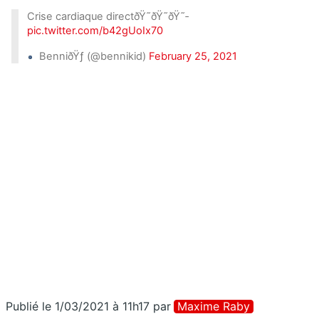
Crise cardiaque directðŸ˜­ðŸ˜­ðŸ˜­
pic.twitter.com/b42gUoIx70
BenniðŸƒ (@bennikid)
February 25, 2021
Publié le 1/03/2021 à 11h17
par
Maxime Raby