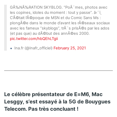
GÃ‰NÃ‰RATION SKYBLOG. “PoÃ¨mes, photos avec
les copines, idoles du moment : tout y passe”. â‹¨ï¸
C’Ã©tait l’Ã©poque de MSN et du Comic Sans Ms :
plongÃ©e dans le monde d’avant les rÃ©seaux sociaux
avec les fameux “skyblogs”, trÃ¨s prisÃ©s par les ados
(et pas que) au dÃ©but des annÃ©es 2000.
pic.twitter.com/hbQEhLTgii
Ina.fr (@Inafr_officiel)
February 25, 2021
Le célèbre présentateur de E=M6, Mac
Lesggy, s’est essayé à la 5G de Bouygues
Telecom. Pas très concluant !