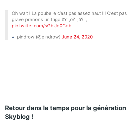
Oh wait ! La poubelle c’est pas assez haut !!! C’est pas
grave prenons un frigo ðŸ˜‚ðŸ˜‚ðŸ˜‚
pic.twitter.com/sGbjJq0Ceb
pindrow (@pindrow)
June 24, 2020
Retour dans le temps pour la génération
Skyblog !