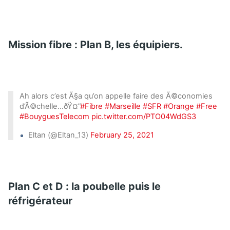
Mission fibre : Plan B, les équipiers.
Ah alors c’est Ã§a qu’on appelle faire des Ã©conomies
d’Ã©chelle…ðŸ¤”
#Fibre
#Marseille
#SFR
#Orange
#Free
#BouyguesTelecom
pic.twitter.com/PTO04WdGS3
Eltan (@Eltan_13)
February 25, 2021
Plan C et D : la poubelle puis le
réfrigérateur