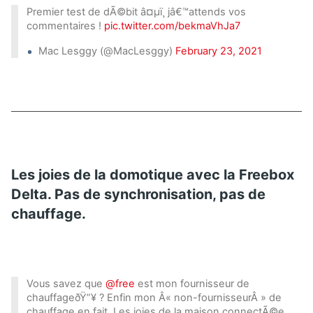
Premier test de dÃ©bit â¤µï¸ jâ€™attends vos
commentaires !
pic.twitter.com/bekmaVhJa7
Mac Lesggy (@MacLesggy)
February 23, 2021
Les joies de la domotique avec la Freebox
Delta. Pas de synchronisation, pas de
chauffage.
Vous savez que
@free
est mon fournisseur de
chauffageðŸ”¥ ? Enfin mon Â« non-fournisseurÂ » de
chauffage en fait. Les joies de la maison connectÃ©e