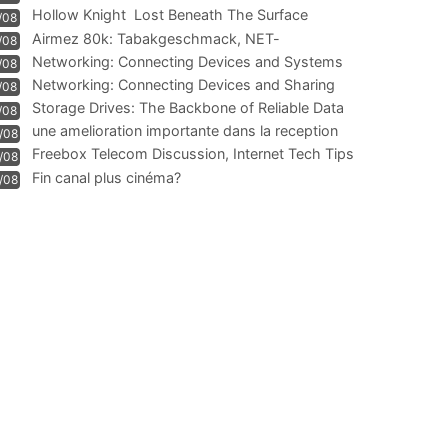
Hollow Knight  Lost Beneath The Surface
/08
Airmez 80k: Tabakgeschmack, NET-
/08
Technologie und Leistung im
Networking: Connecting Devices and Systems
/08
Networking: Connecting Devices and Sharing
/08
Information
Storage Drives: The Backbone of Reliable Data
/08
Management
une amelioration importante dans la reception
/08
WIFI
Freebox Telecom Discussion, Internet Tech Tips
/08
Communi
Fin canal plus cinéma?
/08