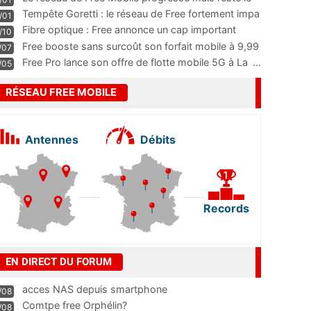
m
...
Tempête Goretti : le réseau de Free fortement impa
/01
...
Fibre optique : Free annonce un cap important
/10
pass
...
Free booste sans surcoût son forfait mobile à 9,99
/07
...
Free Pro lance son offre de flotte mobile 5G à La
...
/05
RÉSEAU FREE MOBILE
Antennes
Débits
Records
EN DIRECT DU FORUM
acces NAS depuis smartphone
/08
Comtpe free Orphélin?
/08