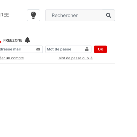
FREE
FREEZONE
OK
éer un compte
Mot de passe oublié