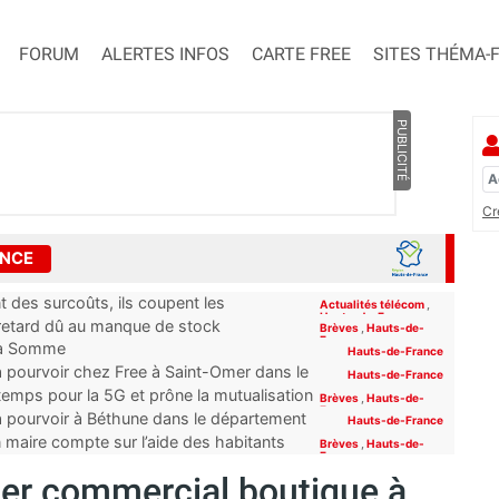
FORUM
ALERTES INFOS
CARTE FREE
SITES THÉMA-
PUBLICITÉ
Cr
ANCE
 des surcoûts, ils coupent les
Actualités télécom
,
Hauts-de-France
 retard dû au manque de stock
Brèves
,
Hauts-de-
France
e la Somme
Hauts-de-France
à pourvoir chez Free à Saint-Omer dans le
Hauts-de-France
emps pour la 5G et prône la mutualisation
Brèves
,
Hauts-de-
France
à pourvoir à Béthune dans le département
Hauts-de-France
n maire compte sur l’aide des habitants
Brèves
,
Hauts-de-
France
ler commercial boutique à