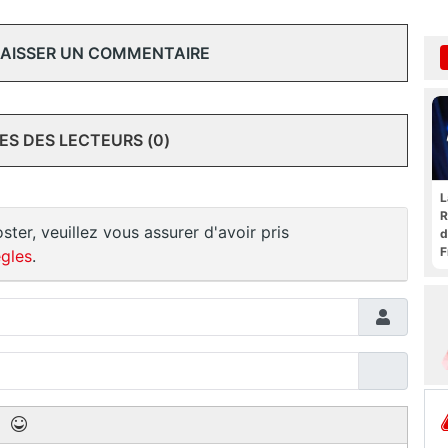
 LAISSER UN COMMENTAIRE
S DES LECTEURS (0)
L
R
ster, veuillez vous assurer d'avoir pris
d
F
gles
.
t