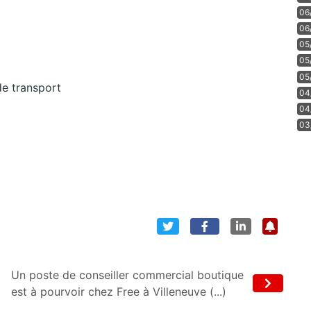
06
06
05
05
05
e transport
04
04
03
Un poste de conseiller commercial boutique
est à pourvoir chez Free à Villeneuve (...)