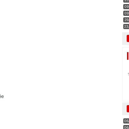
09
09
29
23
ée
06
06