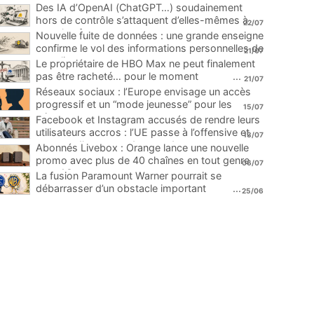
Des IA d’OpenAI (ChatGPT…) soudainement
hors de contrôle s’attaquent d’elles-mêmes à
22/07
une plateforme
...
Nouvelle fuite de données : une grande enseigne
confirme le vol des informations personnelles de
21/07
ses clients
...
Le propriétaire de HBO Max ne peut finalement
pas être racheté… pour le moment
...
21/07
Réseaux sociaux : l’Europe envisage un accès
progressif et un “mode jeunesse” pour les
15/07
mineurs
...
Facebook et Instagram accusés de rendre leurs
utilisateurs accros : l’UE passe à l’offensive et
13/07
menace d’une amende record
...
Abonnés Livebox : Orange lance une nouvelle
promo avec plus de 40 chaînes en tout genre
06/07
pour 1€
...
La fusion Paramount Warner pourrait se
débarrasser d’un obstacle important
...
25/06