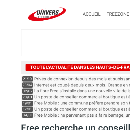
ACCUEIL
FREEZONE
TOUTE L'ACTUALITÉ DANS LES HAUTS-DE-FR
Privés de connexion depuis des mois et subissant
21/10
prélèvements d’Orange
Internet est coupé depuis deux mois, Orange en
23/04
La fibre Free s’installe dans une nouvelle ville d
02/02
Un poste de conseiller commercial boutique est 
20/01
département du Pas-de-Calais
Free Mobile : une commune préfère prendre son t
19/01
Un poste de conseiller commercial boutique est 
12/01
du Pas-de-Calais
Free Mobile : ne parvenant pas à faire barrage, u
04/01
Free recherche un conseil