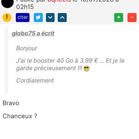
02h15
!
+
-
citer
globo75 a écrit
Bonjour
J'ai le booster 40 Go à 3.99 € ... Et je le
garde précieusement !!!
Cordialement
Bravo
Chanceux ?