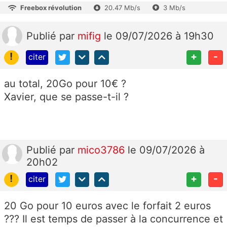
Freebox révolution
20.47 Mb/s
3 Mb/s
Publié
par
mifig
le 09/07/2026 à 19h30
!
+
-
citer
au total, 20Go pour 10€ ?
Xavier, que se passe-t-il ?
Publié
par
mico3786
le 09/07/2026 à
20h02
!
+
-
citer
20 Go pour 10 euros avec le forfait 2 euros
??? Il est temps de passer à la concurrence et