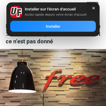
✕
Installer sur l'écran d'accueil
Accès rapide depuis votre écran d'accueil
Free Mobile lance un nouveau
Installer
booster 20 Go pour son forfait 2€ et
ce n’est pas donné