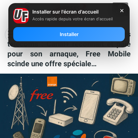
✕
Installer sur l'écran d'accueil
Accès rapide depuis votre écran d'accueil
Ca s’est passé chez Free et dans les
Installer
télécoms : Canal+ reconnaît et paie
pour son arnaque, Free Mobile
scinde une offre spéciale…