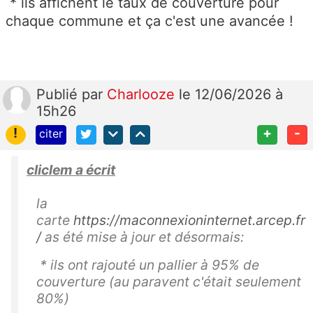
* ils affichent le taux de couverture pour
chaque commune et ça c'est une avancée !
Publié
par
Charlooze
le 12/06/2026 à
15h26
!
+
-
citer
cliclem a écrit
la
carte
https://maconnexioninternet.arcep.fr
/
as été mise à jour et désormais:
* ils ont rajouté un pallier à 95% de
couverture (au paravent c'était seulement
80%)