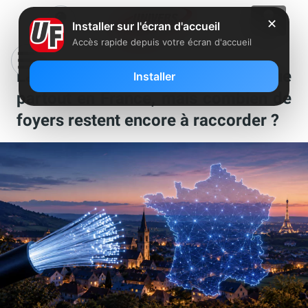
✕
Installer sur l'écran d'accueil
Accès rapide depuis votre écran d'accueil
La fibre est désormais presque
Installer
partout en France, mais combien de
foyers restent encore à raccorder ?