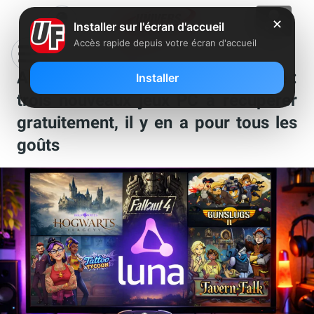
✕
Installer sur l'écran d'accueil
Accès rapide depuis votre écran d'accueil
Abonnés Freebox et Amazon Prime :
Installer
trois nouveaux jeux PC à récupérer
gratuitement, il y en a pour tous les
goûts