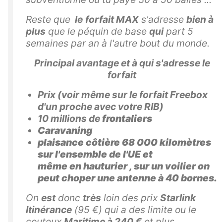
Reste que
le
forfait MAX
s'adresse
bien à
plus
que le péquin de base
qui
part 5
semaines par an à l'autre bout du monde.
Principal avantage et à qui s'adresse le
forfait
Prix (voir même sur le forfait Freebox
d'un proche avec votre RIB)
10 millions
de
frontaliers
Caravaning
plaisance côtière 68 000 kilomètres
sur l'ensemble de l'UE et
même en hauturier , sur un voilier on
peut choper une antenne à 40 bornes.
On
est
donc
très
loin des prix
Starlink
Itinérance
(95 €) qui a des limite ou le
couteux
Maritime à 240 €
et plus