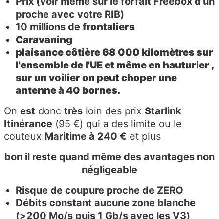
Prix (voir même sur le forfait Freebox d'un
proche avec votre RIB)
10 millions
de
frontaliers
Caravaning
plaisance côtière 68 000 kilomètres sur
l'ensemble de l'UE et même en hauturier ,
sur un voilier on peut choper une
antenne à 40 bornes.
On
est
donc
très
loin des prix
Starlink
Itinérance
(95 €) qui a des limite ou le
couteux
Maritime à 240 €
et plus
bon il reste quand même des avantages non
négligeable
Risque de coupure proche de ZERO
Débits constant aucune zone blanche
(>200 Mo/s puis 1 Gb/s avec les V3)