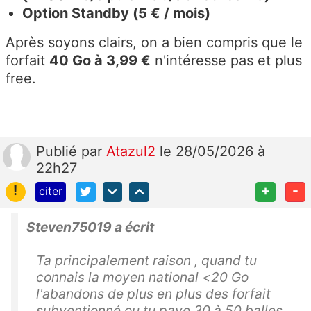
Option Standby (5 € / mois)
Après soyons clairs, on a bien compris que le
forfait
40 Go à 3,99 €
n'intéresse pas et plus
free.
Publié
par
Atazul2
le 28/05/2026 à
22h27
!
+
-
citer
Steven75019 a écrit
Ta principalement raison , quand tu
connais la moyen national <20 Go
l'abandons de plus en plus des forfait
subventionné ou tu paye 30 à 50 balles ...