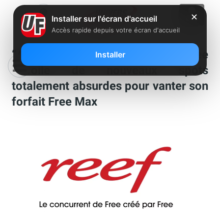
✕
Installer sur l'écran d'accueil
Accès rapide depuis votre écran d'accueil
“Allez partout, sauf chez Reef” : Free
Installer
dévoile de nouveaux spots
totalement absurdes pour vanter son
forfait Free Max