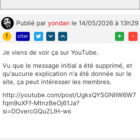
Publié
par
yondan
le 14/05/2026 à 13h29
!
+
-
citer
Je viens de voir ça sur YouTube.
Vu que le message initial a été supprimé, et
qu'aucune explication n'a été donnée sur le
site, ça peut intéresser les membres.
http://youtube.com/post/UgkxQYSGNlIW6W7
fqm9uXFf-MtnzBeOj61Ja?
si=DOvercGQuZLIH-ws