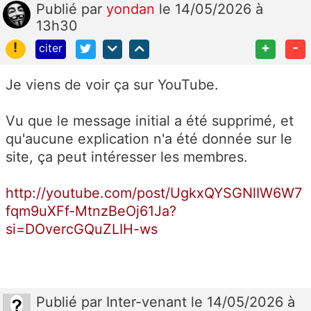
Publié
par
yondan
le 14/05/2026 à
13h30
!
+
-
citer
Je viens de voir ça sur YouTube.
Vu que le message initial a été supprimé, et
qu'aucune explication n'a été donnée sur le
site, ça peut intéresser les membres.
http://youtube.com/post/UgkxQYSGNlIW6W7
fqm9uXFf-MtnzBeOj61Ja?
si=DOvercGQuZLIH-ws
Publié
par
Inter-venant
le 14/05/2026 à