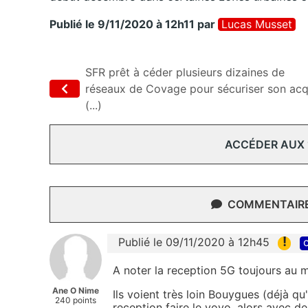
Publié le 9/11/2020 à 12h11
par
Lucas Musset
SFR prêt à céder plusieurs dizaines de
réseaux de Covage pour sécuriser son ac
(...)
ACCÉDER AUX
COMMENTAIRES
!
Publié le 09/11/2020 à 12h45
c
A noter la reception 5G toujours au m
Ane O Nime
Ils voient très loin Bouygues (déjà qu
240 points
reception faire le yoyo, alors avec 