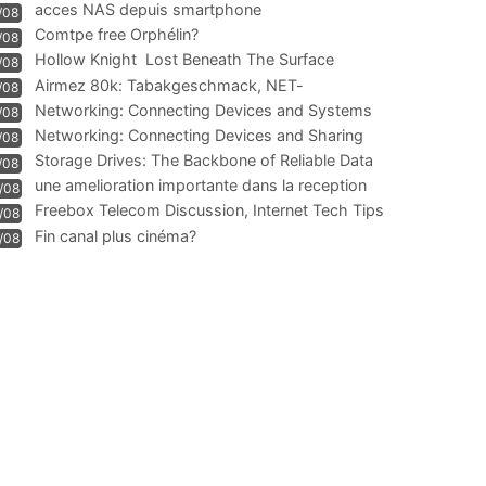
acces NAS depuis smartphone
/08
Comtpe free Orphélin?
/08
Hollow Knight  Lost Beneath The Surface
/08
Airmez 80k: Tabakgeschmack, NET-
/08
Technologie und Leistung im
Networking: Connecting Devices and Systems
/08
Networking: Connecting Devices and Sharing
/08
Information
Storage Drives: The Backbone of Reliable Data
/08
Management
une amelioration importante dans la reception
/08
WIFI
Freebox Telecom Discussion, Internet Tech Tips
/08
Communi
Fin canal plus cinéma?
/08