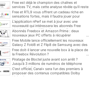
Free est déjà le champion des chaînes et
services TV, mais cette analyse révèle qu'il reste
encore au moins 141 ajouts possibles
...
Free et RTL9 vous offrent un cadeau riche en
sensations fortes, mais il faudra jouer pour
l'obtenir
...
L'application nPerf se met à jour avec une
nouveauté qui intéressera les abonnés Free
Mobile, Orange, SFR et Bouygues Telecom
...
Abonnés Freebox et Amazon Prime : deux
nouveaux jeux PC offerts à récupérer
...
Free Mobile lance officiellement les nouveaux
Galaxy Z Fold8 et Z Flip8 de Samsung avec des
promos et des cadeaux
...
Free doit-il lancer une nouvelle box à la place de
la Freebox Révolution ?
...
Piratage de Bloctel juste avant son arrêt ?
Jusqu'à 3 millions de numéros de téléphone
auraient fuité
...
C'est officiel, Canal+ sera l'un des premiers à
proposer des contenus compatibles Dolby
Vision 2
...