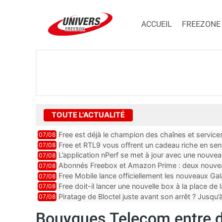
ACCUEIL
FREEZONE
TOUTE L'ACTUALITÉ
Free est déjà le champion des chaînes et services 
07/08
encore au moin...
Free et RTL9 vous offrent un cadeau riche en sens
07/08
l’obtenir
L’application nPerf se met à jour avec une nouvea
07/08
Mobile, Orange, SFR ...
Abonnés Freebox et Amazon Prime : deux nouveau
07/08
Free Mobile lance officiellement les nouveaux Ga
07/08
des promos et des cadeaux
Free doit-il lancer une nouvelle box à la place de
07/08
Piratage de Bloctel juste avant son arrêt ? Jusqu
07/08
auraient fuité
Bouygues Telecom entre d