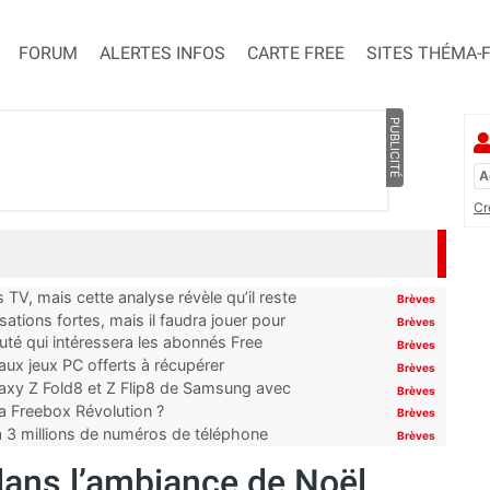
FORUM
ALERTES INFOS
CARTE FREE
SITES THÉMA-
PUBLICITÉ
Cr
TV, mais cette analyse révèle qu’il reste
Brèves
ations fortes, mais il faudra jouer pour
Brèves
uté qui intéressera les abonnés Free
Brèves
x jeux PC offerts à récupérer
Brèves
laxy Z Fold8 et Z Flip8 de Samsung avec
Brèves
 la Freebox Révolution ?
Brèves
’à 3 millions de numéros de téléphone
Brèves
ans l’ambiance de Noël