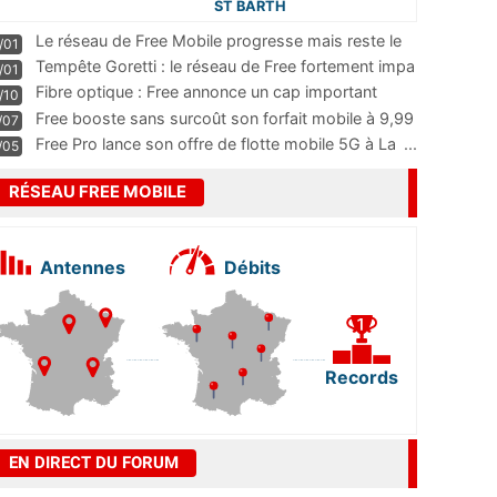
ST BARTH
Le réseau de Free Mobile progresse mais reste le
/01
m
...
Tempête Goretti : le réseau de Free fortement impa
/01
...
Fibre optique : Free annonce un cap important
/10
pass
...
Free booste sans surcoût son forfait mobile à 9,99
/07
...
Free Pro lance son offre de flotte mobile 5G à La
...
/05
RÉSEAU FREE MOBILE
Antennes
Débits
Records
EN DIRECT DU FORUM