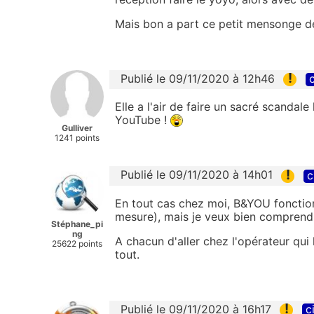
Mais bon a part ce petit mensonge d
!
Publié le 09/11/2020 à 12h46
c
Elle a l'air de faire un sacré scandale
YouTube !
Gulliver
1241 points
!
Publié le 09/11/2020 à 14h01
c
En tout cas chez moi, B&YOU foncti
mesure), mais je veux bien comprendre
Stéphane_pi
ng
A chacun d'aller chez l'opérateur qui l
25622 points
tout.
!
Publié le 09/11/2020 à 16h17
c