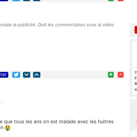
candale la publicité. Dixit les commentaires sous la vidéo
T
+
-
iter
F
R
a
F
c
..
dre que tous les ans on est malade avec les huitres
lin