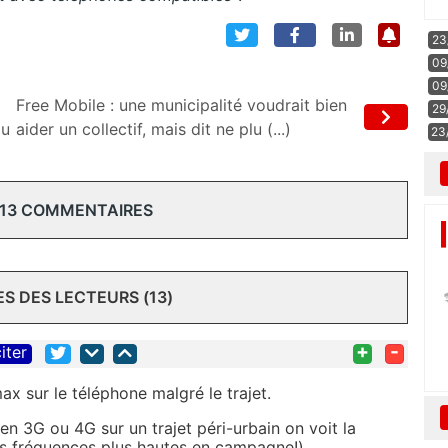
23
09
09
Free Mobile : une municipalité voudrait bien
29
qu
aider un collectif, mais dit ne plu (...)
23
 13 COMMENTAIRES
 DES LECTEURS (13)
+
-
iter
ax sur le téléphone malgré le trajet.
'en 3G ou 4G sur un trajet péri-urbain on voit la
des fréquences plus hautes en campagne!)