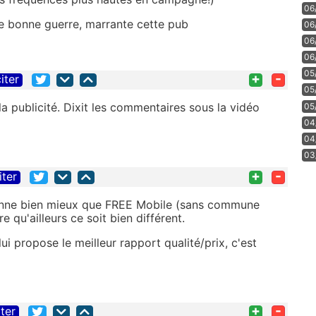
06
e bonne guerre, marrante cette pub
06
06
06
05
+
-
iter
05
 la publicité. Dixit les commentaires sous la vidéo
05
04
04
03
+
-
iter
onne bien mieux que FREE Mobile (sans commune
 qu'ailleurs ce soit bien différent.
ui propose le meilleur rapport qualité/prix, c'est
+
-
iter