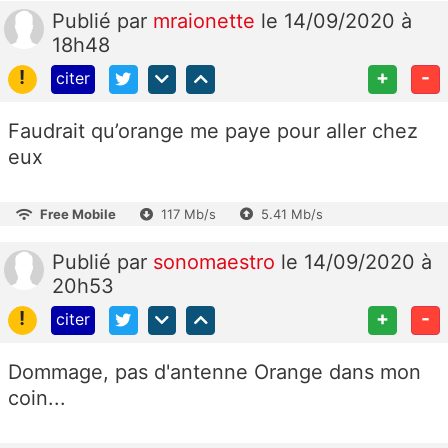
Publié
par
mraionette
le 14/09/2020 à
18h48
!
+
-
citer
Faudrait qu’orange me paye pour aller chez
eux
Free Mobile
117 Mb/s
5.41 Mb/s
Publié
par
sonomaestro
le 14/09/2020 à
20h53
!
+
-
citer
Dommage, pas d'antenne Orange dans mon
coin...