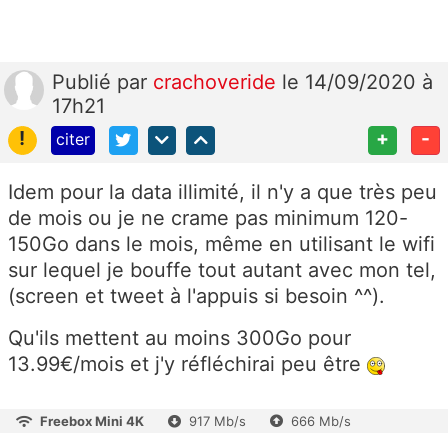
Publié
par
crachoveride
le 14/09/2020 à
17h21
!
+
-
citer
Idem pour la data illimité, il n'y a que très peu
de mois ou je ne crame pas minimum 120-
150Go dans le mois, même en utilisant le wifi
sur lequel je bouffe tout autant avec mon tel,
(screen et tweet à l'appuis si besoin ^^).
Qu'ils mettent au moins 300Go pour
13.99€/mois et j'y réfléchirai peu être
Freebox Mini 4K
917 Mb/s
666 Mb/s