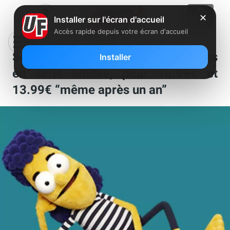
✕
Installer sur l'écran d'accueil
Accès rapide depuis votre écran d'accueil
Sosh lance deux nouveaux forfaits
Installer
en série limitée, pour 16.99€ et
13.99€ “même après un an”