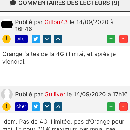
COMMENTAIRES DES LECTEURS (9)
Publié
par
Gillou43
le 14/09/2020 à
16h46
!
+
-
citer
Orange faites de la 4G illimité, et après je
viendrai.
Publié
par
Gulliver
le 14/09/2020 à 17h16
!
+
-
citer
Idem. Pas de 4G illimitée, pas d'Orange pour
moi. Et pour 20 € maximum par mois, pas