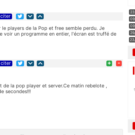
23
citer
09
09
e players de la Pop et free semble perdu. Je
29
e voir un programme en entier, l'écran est truffé de
23
+
-
citer
 de la pop player et server.Ce matin rebelote ,
e secondes!!!