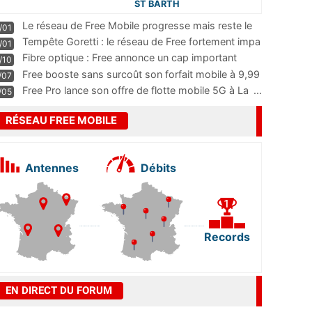
ST BARTH
Le réseau de Free Mobile progresse mais reste le
/01
m
...
Tempête Goretti : le réseau de Free fortement impa
/01
...
Fibre optique : Free annonce un cap important
/10
pass
...
Free booste sans surcoût son forfait mobile à 9,99
/07
...
Free Pro lance son offre de flotte mobile 5G à La
...
/05
RÉSEAU FREE MOBILE
Antennes
Débits
Records
EN DIRECT DU FORUM