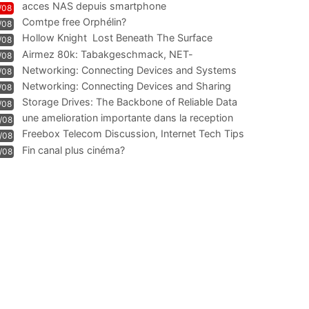
acces NAS depuis smartphone
/08
Comtpe free Orphélin?
/08
Hollow Knight  Lost Beneath The Surface
/08
Airmez 80k: Tabakgeschmack, NET-
/08
Technologie und Leistung im
Networking: Connecting Devices and Systems
/08
Networking: Connecting Devices and Sharing
/08
Information
Storage Drives: The Backbone of Reliable Data
/08
Management
une amelioration importante dans la reception
/08
WIFI
Freebox Telecom Discussion, Internet Tech Tips
/08
Communi
Fin canal plus cinéma?
/08