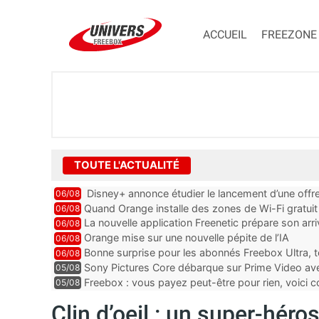
ACCUEIL
FREEZONE
TOUTE L'ACTUALITÉ
Disney+ annonce étudier le lancement d’une offre
06/08
Quand Orange installe des zones de Wi-Fi gratui
06/08
La nouvelle application Freenetic prépare son arr
06/08
abonnés Freebox, testez la
Orange mise sur une nouvelle pépite de l’IA
06/08
Bonne surprise pour les abonnés Freebox Ultra, t
06/08
inclus
Sony Pictures Core débarque sur Prime Video avec
05/08
Freebox : vous payez peut-être pour rien, voici
05/08
abonnements TV oubliés
Clin d’oeil : un super-hér