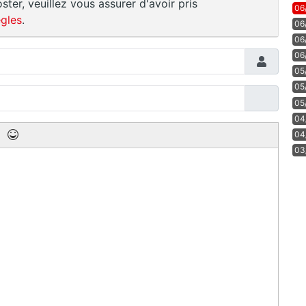
ster, veuillez vous assurer d'avoir pris
06
gles
.
06
06
06
05
05
05
04
04
03