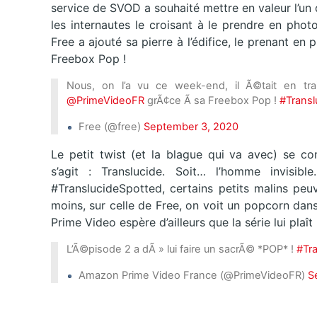
service de SVOD a souhaité mettre en valeur l’un
les internautes le croisant à le prendre en phot
Free a ajouté sa pierre à l’édifice, le prenant e
Freebox Pop !
Nous, on l’a vu ce week-end, il Ã©tait en tr
@PrimeVideoFR
grÃ¢ce Ã sa Freebox Pop !
#Transl
Free (@free)
September 3, 2020
Le petit twist (et la blague qui va avec) se co
s’agit : Translucide. Soit… l’homme invisib
#TranslucideSpotted, certains petits malins peu
moins, sur celle de Free, on voit un popcorn dans
Prime Video espère d’ailleurs que la série lui plaît 
L’Ã©pisode 2 a dÃ » lui faire un sacrÃ© *POP* !
#Tr
Amazon Prime Video France (@PrimeVideoFR)
S