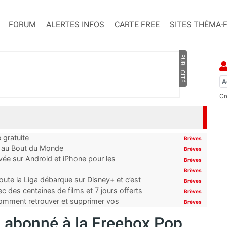
FORUM
ALERTES INFOS
CARTE FREE
SITES THÉMA-
PUBLICITÉ
Cr
 gratuite
Brèves
t au Bout du Monde
Brèves
ivée sur Android et iPhone pour les
Brèves
Brèves
oute la Liga débarque sur Disney+ et c’est
Brèves
 des centaines de films et 7 jours offerts
Brèves
 comment retrouver et supprimer vos
Brèves
os abonné à la Freebox Pop