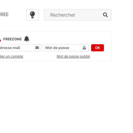
FREE
FREEZONE
OK
éer un compte
Mot de passe oublié