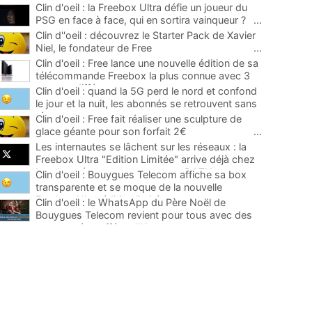
Clin d'oeil : la Freebox Ultra défie un joueur du
PSG en face à face, qui en sortira vainqueur ?
...
Clin d''oeil : découvrez le Starter Pack de Xavier
Niel, le fondateur de Free
...
Clin d'oeil : Free lance une nouvelle édition de sa
télécommande Freebox la plus connue avec 3
saveurs différentes
...
Clin d'oeil : quand la 5G perd le nord et confond
le jour et la nuit, les abonnés se retrouvent sans
réseau
...
Clin d'oeil : Free fait réaliser une sculpture de
glace géante pour son forfait 2€
...
Les internautes se lâchent sur les réseaux : la
Freebox Ultra "Edition Limitée" arrive déjà chez
les abonnés, carton rouge pour DAZN
...
Clin d'oeil : Bouygues Telecom affiche sa box
transparente et se moque de la nouvelle
Freebox Ultra édition limitée
...
Clin d'oeil : le WhatsApp du Père Noël de
Bouygues Telecom revient pour tous avec des
nouveautés truffées d'IA
...