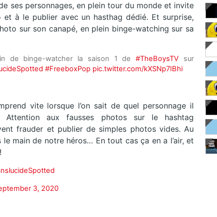
 de ses personnages, en plein tour du monde et invite
o et à le publier avec un hasthag dédié. Et surprise,
n photo sur son canapé, en plein binge-watching sur sa
ain de binge-watcher la saison 1 de
#TheBoysTV
sur
ucideSpotted
#FreeboxPop
pic.twitter.com/kXSNp7IBhi
mprend vite lorsque l’on sait de quel personnage il
le. Attention aux fausses photos sur le hashtag
vent frauder et publier de simples photos vides. Au
 le main de notre héros… En tout cas ça en a l’air, et
!
anslucideSpotted
eptember 3, 2020