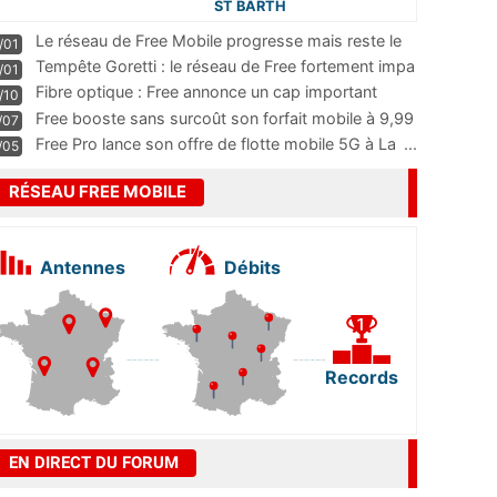
ST BARTH
Le réseau de Free Mobile progresse mais reste le
/01
m
...
Tempête Goretti : le réseau de Free fortement impa
/01
...
Fibre optique : Free annonce un cap important
/10
pass
...
Free booste sans surcoût son forfait mobile à 9,99
/07
...
Free Pro lance son offre de flotte mobile 5G à La
...
/05
RÉSEAU FREE MOBILE
Antennes
Débits
Records
EN DIRECT DU FORUM