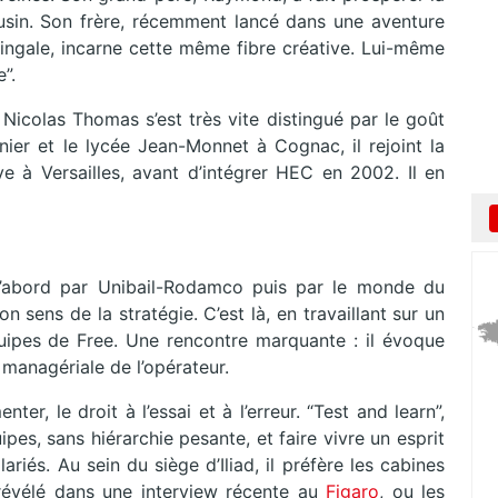
 cousin. Son frère, récemment lancé dans une aventure
ngale, incarne cette même fibre créative. Lui-même
”.
 Nicolas Thomas s’est très vite distingué par le goût
nier et le lycée Jean-Monnet à Cognac, il rejoint la
ve à Versailles, avant d’intégrer HEC en 2002. Il en
d’abord par Unibail-Rodamco puis par le monde du
on sens de la stratégie. C’est là, en travaillant sur un
équipes de Free. Une rencontre marquante : il évoque
 managériale de l’opérateur.
ter, le droit à l’essai et à l’erreur. “Test and learn”,
pes, sans hiérarchie pesante, et faire vivre un esprit
ariés. Au sein du siège d’Iliad, il préfère les cabines
révélé dans une interview récente au
Figaro
, ou les