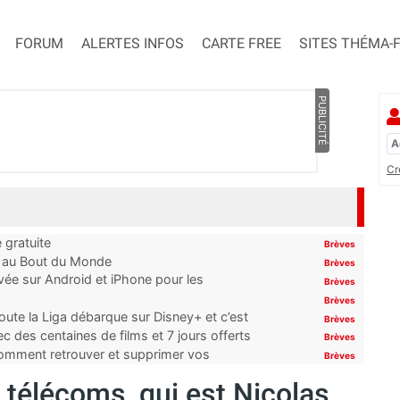
FORUM
ALERTES INFOS
CARTE FREE
SITES THÉMA-
PUBLICITÉ
Cr
 gratuite
Brèves
t au Bout du Monde
Brèves
ivée sur Android et iPhone pour les
Brèves
Brèves
oute la Liga débarque sur Disney+ et c’est
Brèves
 des centaines de films et 7 jours offerts
Brèves
 comment retrouver et supprimer vos
Brèves
télécoms, qui est Nicolas