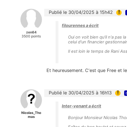
!
Publié le 30/04/2025 à 15h42
filourennes a écrit
zen64
3500 points
Oui on voit bien qu'il n'a pas 
celui d'un financier gestionna
Il est loin le temps de Rani As
Et heureusement. C'est que Free et le
!
Publié le 30/04/2025 à 16h13
Inter-venant a écrit
Nicolas_Tho
mas
Bonjour Monsieur Nicolas Th
Faîtes du bon boulot et soyez p