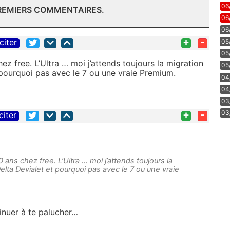
06
PREMIERS COMMENTAIRES.
06
06
+
-
citer
05
05
ez free. L’Ultra … moi j’attends toujours la migration
05
 pourquoi pas avec le 7 ou une vraie Premium.
04
04
03
+
-
03
citer
 ans chez free. L’Ultra … moi j’attends toujours la
elta Devialet et pourquoi pas avec le 7 ou une vraie
inuer à te palucher…