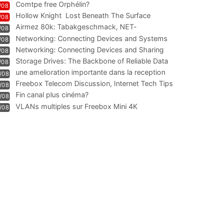
Comtpe free Orphélin?
/08
Hollow Knight  Lost Beneath The Surface
/08
Airmez 80k: Tabakgeschmack, NET-
/08
Technologie und Leistung im
Networking: Connecting Devices and Systems
/08
Networking: Connecting Devices and Sharing
/08
Information
Storage Drives: The Backbone of Reliable Data
/08
Management
une amelioration importante dans la reception
/08
WIFI
Freebox Telecom Discussion, Internet Tech Tips
/08
Communi
Fin canal plus cinéma?
/08
VLANs multiples sur Freebox Mini 4K
/08