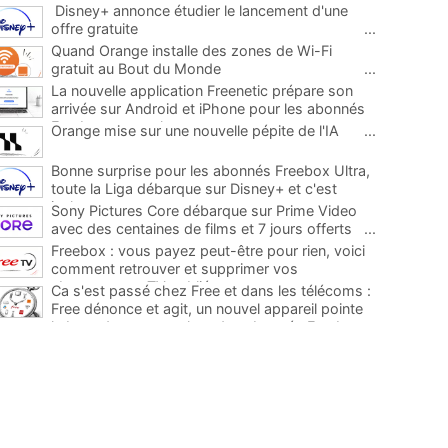
Disney+ annonce étudier le lancement d'une
offre gratuite
...
Quand Orange installe des zones de Wi-Fi
gratuit au Bout du Monde
...
La nouvelle application Freenetic prépare son
arrivée sur Android et iPhone pour les abonnés
Freebox, testez la
...
Orange mise sur une nouvelle pépite de l'IA
...
Bonne surprise pour les abonnés Freebox Ultra,
toute la Liga débarque sur Disney+ et c'est
inclus
...
Sony Pictures Core débarque sur Prime Video
avec des centaines de films et 7 jours offerts
...
Freebox : vous payez peut-être pour rien, voici
comment retrouver et supprimer vos
abonnements TV oubliés
...
Ca s'est passé chez Free et dans les télécoms :
Free dénonce et agit, un nouvel appareil pointe
le bout de son nez chez des abonnés Freebox...
...