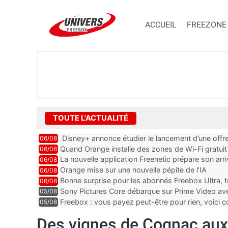
ACCUEIL
FREEZONE
TOUTE L'ACTUALITÉ
Disney+ annonce étudier le lancement d’une offre
06/08
Quand Orange installe des zones de Wi-Fi gratui
06/08
La nouvelle application Freenetic prépare son arr
06/08
abonnés Freebox, testez la
Orange mise sur une nouvelle pépite de l’IA
06/08
Bonne surprise pour les abonnés Freebox Ultra, t
06/08
inclus
Sony Pictures Core débarque sur Prime Video avec
05/08
Freebox : vous payez peut-être pour rien, voici
05/08
abonnements TV oubliés
Des vignes de Cognac aux 