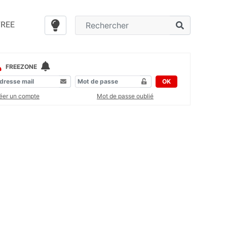
FREE
FREEZONE
OK
éer un compte
Mot de passe oublié