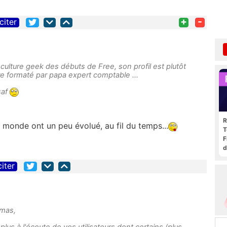
+
-
citer
la culture geek des débuts de Free, son profil est plutôt
ire formaté par papa expert comptable ...
saf
R
 monde ont un peu évolué, au fil du temps...
T
F
d
citer
omas,
lus à l'écoute de vos utilisateurs dont certains (plus