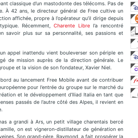
geant classique d’un mastodonte des télécoms. Pas de
. À 42 ans, le directeur général de Free cultive un
tion affichée, propre à l’opérateur qu’il dirige depuis
atypique. Récemment,
Charente Libre
l’a rencontré
’en savoir plus sur sa personnalité, ses passions et
 un appel inattendu vient bouleverser son périple en
gé de mission auprès de la direction générale. Le
groupe et la vision de son fondateur, Xavier Niel.
 d’abord au lancement Free Mobile avant de contribuer
n européenne pour l’entrée du groupe sur le marché du
réation et le développement d’Iliad Italia en tant que
nses passés de l’autre côté des Alpes, il revient en
e.
 a grandi à Ars, un petit village charentais bercé
amille, on est vigneron-distillateur de génération en
s veines. Son grand-père, Raymond, a fait prospérer la