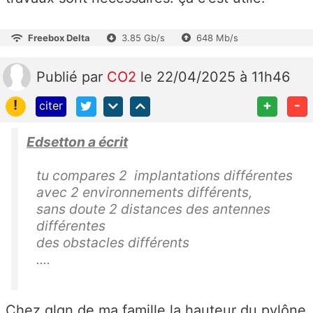
Freebox Delta
3.85 Gb/s
648 Mb/s
Publié
par
CO2
le 22/04/2025 à 11h46
!
+
-
citer
Edsetton a écrit
tu compares 2 implantations différentes
avec 2 environnements différents,
sans doute 2 distances des antennes
différentes
des obstacles différents
....
Chez qlqn de ma famille la hauteur du pylône