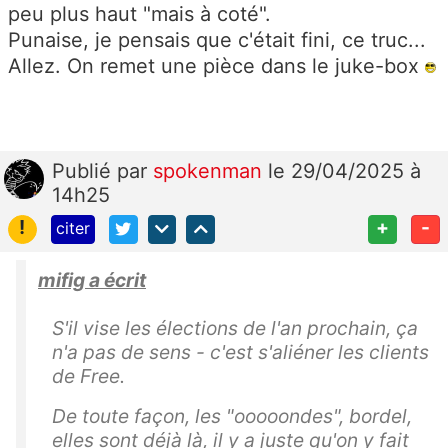
peu plus haut "mais à coté".
Punaise, je pensais que c'était fini, ce truc...
Allez. On remet une pièce dans le juke-box
Publié
par
spokenman
le 29/04/2025 à
14h25
!
+
-
citer
mifig a écrit
S'il vise les élections de l'an prochain, ça
n'a pas de sens - c'est s'aliéner les clients
de Free.
De toute façon, les "ooooondes", bordel,
elles sont déjà là, il y a juste qu'on y fait