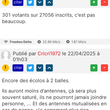
!
+
-
citer
301 votants sur
2?056 inscrits, c'est pas
beaucoup.
Freebox Delta
22.89 Mb/s
1.87 Mb/s
Publié
par
Cricri1972
le 22/04/2025 à
01h03
!
+
-
citer
Encore des écolos à 2 balles.
Ils auront moins d'antennes, çà sera plus
souvent saturé, ils ne pourront jamais joindre
personne, ... Et des antennes mutualisées en