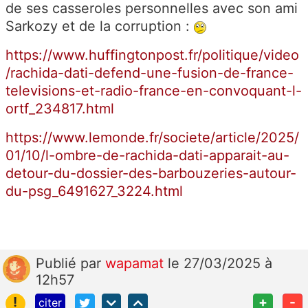
de ses casseroles personnelles avec son ami
Sarkozy et de la corruption :
https://www.huffingtonpost.fr/politique/video
/rachida-dati-defend-une-fusion-de-france-
televisions-et-radio-france-en-convoquant-l-
ortf_234817.html
https://www.lemonde.fr/societe/article/2025/
01/10/l-ombre-de-rachida-dati-apparait-au-
detour-du-dossier-des-barbouzeries-autour-
du-psg_6491627_3224.html
Publié
par
wapamat
le 27/03/2025 à
12h57
!
+
-
citer