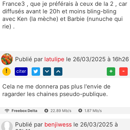
France3 , que je préférais à ceux de la 2 , car
diffusés avant le 20h et moins bling-bling
avec Ken (la mèche) et Barbie (nunuche qui
rie) .
Publié
par
latulipe
le 26/03/2025 à 16h26
!
+
-
citer
Cela ne me donnera pas plus l'envie de
ragarder les chaines pseudo-publique.
Freebox Delta
22.89 Mb/s
1.87 Mb/s
Publié
par
benjiwess
le 26/03/2025 à