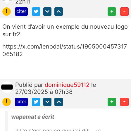
22h11
!
+
-
citer
On vient d’avoir un exemple du nouveau logo
sur fr2
https://x.com/lenodal/status/1905000457317
065182
Publié
par
dominique59112
le
27/03/2025 à 07h38
!
+
-
citer
wapamat a écrit
? Ce n'est pas ce que j'ai dit... Je