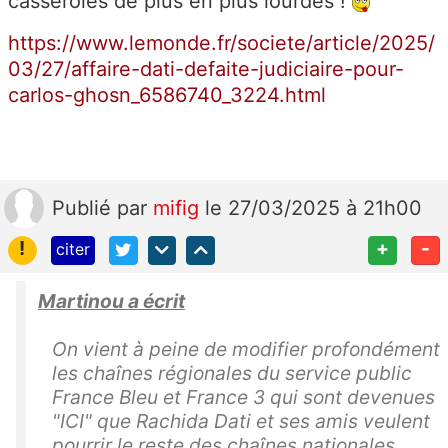
casseroles de plus en plus lourdes !
https://www.lemonde.fr/societe/article/2025/
03/27/affaire-dati-defaite-judiciaire-pour-
carlos-ghosn_6586740_3224.html
Publié
par
mifig
le 27/03/2025 à 21h00
!
+
-
citer
Martinou a écrit
On vient à peine de modifier profondément
les chaînes régionales du service public
France Bleu et France 3 qui sont devenues
"ICI" que Rachida Dati et ses amis veulent
pourrir le reste des chaînes nationales...