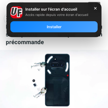
✕
Installer sur l'écran d'accueil
Accès rapide depuis votre écran d'accueil
Free Mobile propose un nouveau
Installer
smartphone unique en
précommande