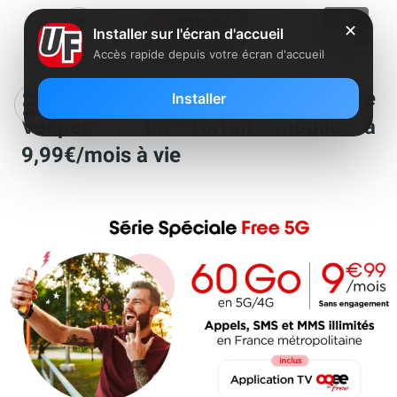
✕
Installer sur l'écran d'accueil
Accès rapide depuis votre écran d'accueil
Free dévoile sa nouvelle offre
Installer
Veepee : un forfait mobile à
9,99€/mois à vie