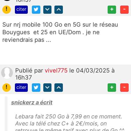
!
+
-
citer
Sur nrj mobile 100 Go en 5G sur le réseau
Bouygues et 25 en UE/Dom . je ne
reviendrais pas ...
Publié
par
vivel775
le 04/03/2025 à
16h37
!
+
-
citer
snickerz a écrit
Lebara fait 250 Go à 7,99 en ce moment.
Avec la télé chez C+ à 2€/mois, on
retrouve le même tarif avec plus de Go ^^