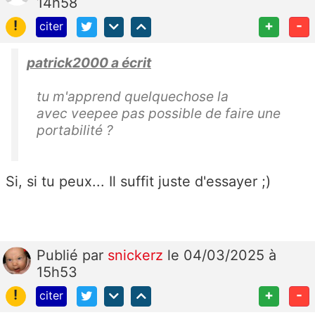
14h58
!
+
-
citer
patrick2000 a écrit
tu m'apprend quelquechose la
avec veepee pas possible de faire une
portabilité ?
Si, si tu peux... Il suffit juste d'essayer ;)
Publié
par
snickerz
le 04/03/2025 à
15h53
!
+
-
citer