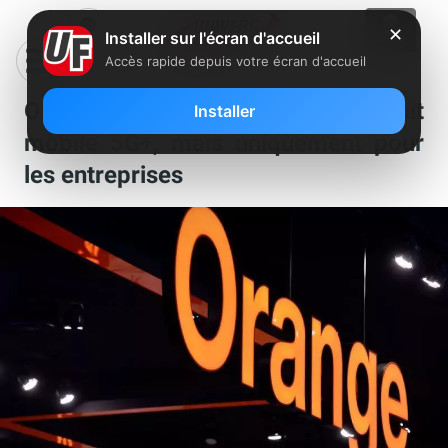
✕
Installer sur l'écran d'accueil
Accès rapide depuis votre écran d'accueil
Orange lance son premier forfait
Installer
mobile 5G+, mais uniquement pour
les entreprises