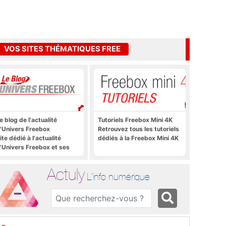
VOS SITES THÉMATIQUES FREE
e blog de l'actualité
Tutoriels Freebox Mini 4K
'Univers Freebox
Retrouvez tous les tutoriels
ite dédié à l'actualité
dédiés à la Freebox Mini 4K
'Univers Freebox et ses
pplications mobiles, aux
orums, aux sites
Actuly
hématiques Actuly, à
L'info numérique
reezone, etc.