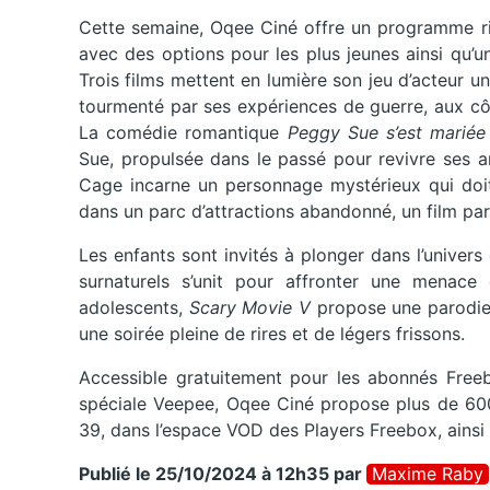
Cette semaine, Oqee Ciné offre un programme ri
avec des options pour les plus jeunes ainsi qu’u
Trois films mettent en lumière son jeu d’acteur 
tourmenté par ses expériences de guerre, aux cô
La comédie romantique
Peggy Sue s’est mariée
Sue, propulsée dans le passé pour revivre ses a
Cage incarne un personnage mystérieux qui doit 
dans un parc d’attractions abandonné, un film par
Les enfants sont invités à plonger dans l’univer
surnaturels s’unit pour affronter une menace
adolescents,
Scary Movie V
propose une parodie 
une soirée pleine de rires et de légers frissons.
Accessible gratuitement pour les abonnés Freeb
spéciale Veepee, Oqee Ciné propose plus de 600 f
39, dans l’espace VOD des Players Freebox, ainsi q
Publié le 25/10/2024 à 12h35
par
Maxime Raby