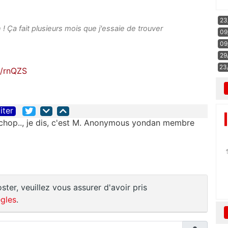
23
 ! Ça fait plusieurs mois que j'essaie de trouver
09
09
29
23
ly/rnQZS
iter
 chop.., je dis, c'est M. Anonymous yondan membre 
ster, veuillez vous assurer d'avoir pris
gles
.