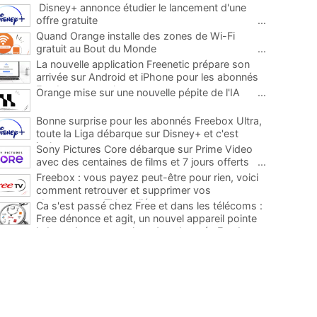
Disney+ annonce étudier le lancement d'une
offre gratuite
...
Quand Orange installe des zones de Wi-Fi
gratuit au Bout du Monde
...
La nouvelle application Freenetic prépare son
arrivée sur Android et iPhone pour les abonnés
Freebox, testez la
...
Orange mise sur une nouvelle pépite de l'IA
...
Bonne surprise pour les abonnés Freebox Ultra,
toute la Liga débarque sur Disney+ et c'est
inclus
...
Sony Pictures Core débarque sur Prime Video
avec des centaines de films et 7 jours offerts
...
Freebox : vous payez peut-être pour rien, voici
comment retrouver et supprimer vos
abonnements TV oubliés
...
Ca s'est passé chez Free et dans les télécoms :
Free dénonce et agit, un nouvel appareil pointe
le bout de son nez chez des abonnés Freebox...
...