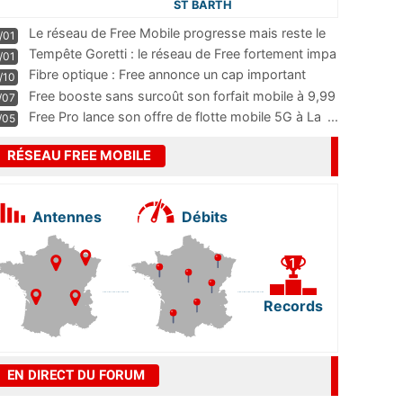
ST BARTH
Le réseau de Free Mobile progresse mais reste le
/01
m
...
Tempête Goretti : le réseau de Free fortement impa
/01
...
Fibre optique : Free annonce un cap important
/10
pass
...
Free booste sans surcoût son forfait mobile à 9,99
/07
...
Free Pro lance son offre de flotte mobile 5G à La
...
/05
RÉSEAU FREE MOBILE
Antennes
Débits
Records
EN DIRECT DU FORUM