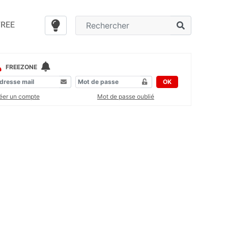
FREE
FREEZONE
OK
éer un compte
Mot de passe oublié