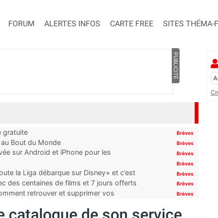
FORUM
ALERTES INFOS
CARTE FREE
SITES THÉMA-
PUBLICITÉ
Cr
 gratuite
Brèves
t au Bout du Monde
Brèves
ivée sur Android et iPhone pour les
Brèves
Brèves
oute la Liga débarque sur Disney+ et c’est
Brèves
 des centaines de films et 7 jours offerts
Brèves
 comment retrouver et supprimer vos
Brèves
le catalogue de son service