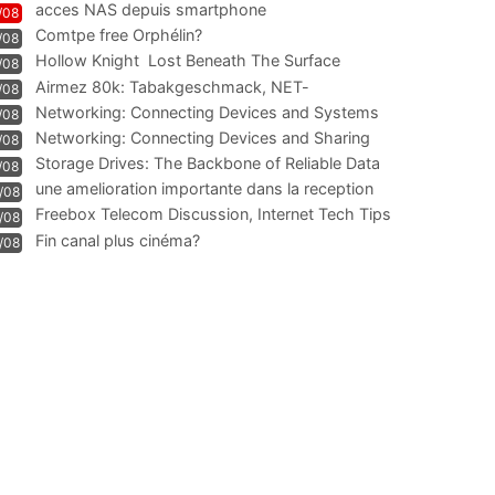
acces NAS depuis smartphone
/08
Comtpe free Orphélin?
/08
Hollow Knight  Lost Beneath The Surface
/08
Airmez 80k: Tabakgeschmack, NET-
/08
Technologie und Leistung im
Networking: Connecting Devices and Systems
/08
Networking: Connecting Devices and Sharing
/08
Information
Storage Drives: The Backbone of Reliable Data
/08
Management
une amelioration importante dans la reception
/08
WIFI
Freebox Telecom Discussion, Internet Tech Tips
/08
Communi
Fin canal plus cinéma?
/08