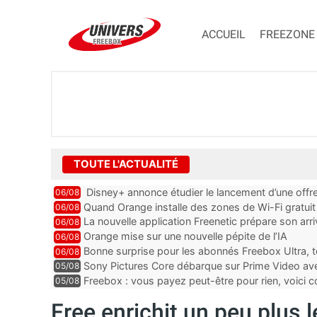
ACCUEIL
FREEZONE
TOUTE L'ACTUALITÉ
Disney+ annonce étudier le lancement d’une offre
06/08
Quand Orange installe des zones de Wi-Fi gratui
06/08
La nouvelle application Freenetic prépare son arr
06/08
abonnés Freebox, testez la
Orange mise sur une nouvelle pépite de l’IA
06/08
Bonne surprise pour les abonnés Freebox Ultra, t
06/08
inclus
Sony Pictures Core débarque sur Prime Video avec
05/08
Freebox : vous payez peut-être pour rien, voici
05/08
abonnements TV oubliés
Free enrichit un peu plus 