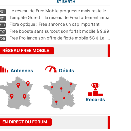
ST BARTH
Le réseau de Free Mobile progresse mais reste le
/01
m
...
Tempête Goretti : le réseau de Free fortement impa
/01
...
Fibre optique : Free annonce un cap important
/10
pass
...
Free booste sans surcoût son forfait mobile à 9,99
/07
...
Free Pro lance son offre de flotte mobile 5G à La
...
/05
RÉSEAU FREE MOBILE
Antennes
Débits
Records
EN DIRECT DU FORUM