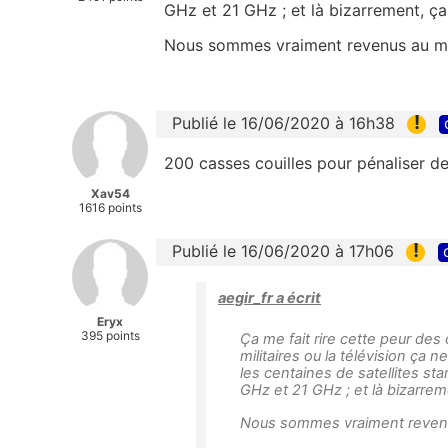
GHz et 21 GHz ; et là bizarrement, ç
Nous sommes vraiment revenus au moy
!
Publié le 16/06/2020 à 16h38
200 casses couilles pour pénaliser des 
Xav54
1616 points
!
Publié le 16/06/2020 à 17h06
aegir_fr a écrit
Eryx
395 points
Ça me fait rire cette peur des
militaires ou la télévision ça 
les centaines de satellites s
GHz et 21 GHz ; et là bizarre
Nous sommes vraiment revenus