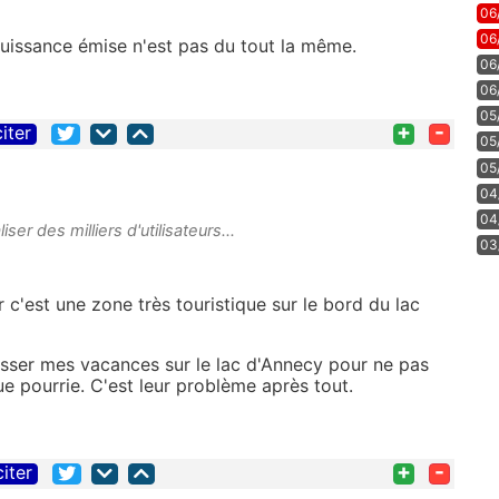
06
06
 puissance émise n'est pas du tout la même.
06
06
05
+
-
citer
05
05
04
04
ser des milliers d'utilisateurs...
03
ar c'est une zone très touristique sur le bord du lac
 passer mes vacances sur le lac d'Annecy pour ne pas
 pourrie. C'est leur problème après tout.
+
-
citer