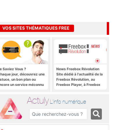
VOS SITES THÉMATIQUES FREE
e Saviez Vous ?
News Freebox Révolution
haque jour, découvrez une
Site dédié à l'actualité de la
stuce, un bon plan ou
Freebox Révolution, au
ncore un service méconnu
Freebox Player, à Freebox
ur la Freebox et sur Free
OS, Freebox TV, etc.
obile
Actuly
L'info numérique