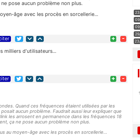
a ne pose aucun problème non plus.
23
en-âge avec les procès en sorcellerie...
09
09
29
+
-
citer
23
milliers d'utilisateurs...
+
-
citer
 ondes. Quand ces fréquences étaient utilisées par les
ne posait aucun problème. Faudrait aussi leur expliquer que
tarlink les arrosent en permanence dans les fréquences 18
ment, ça ne pose aucun problème non plus.
 au moyen-âge avec les procès en sorcellerie...