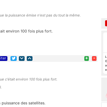
 que la puissance émise n'est pas du tout la même.
ait environ 100 fois plus fort.
L
+
-
iter
C
a
e
s
M
ue c'était environ 100 fois plus fort.
l.
a puissance des satellites.