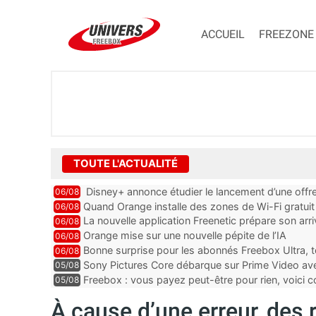
ACCUEIL
FREEZONE
TOUTE L'ACTUALITÉ
Disney+ annonce étudier le lancement d’une offre
06/08
Quand Orange installe des zones de Wi-Fi gratui
06/08
La nouvelle application Freenetic prépare son arr
06/08
abonnés Freebox, testez la
Orange mise sur une nouvelle pépite de l’IA
06/08
Bonne surprise pour les abonnés Freebox Ultra, t
06/08
inclus
Sony Pictures Core débarque sur Prime Video avec
05/08
Freebox : vous payez peut-être pour rien, voici
05/08
abonnements TV oubliés
À cause d’une erreur, des