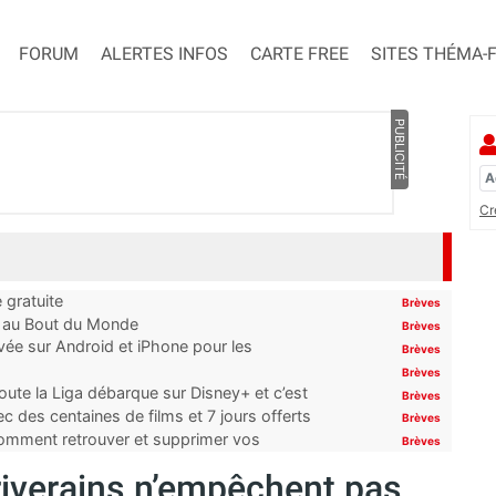
FORUM
ALERTES INFOS
CARTE FREE
SITES THÉMA-
PUBLICITÉ
Cr
 gratuite
Brèves
t au Bout du Monde
Brèves
ivée sur Android et iPhone pour les
Brèves
Brèves
oute la Liga débarque sur Disney+ et c’est
Brèves
 des centaines de films et 7 jours offerts
Brèves
 comment retrouver et supprimer vos
Brèves
 riverains n’empêchent pas