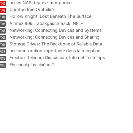
acces NAS depuis smartphone
/08
Comtpe free Orphélin?
/08
Hollow Knight  Lost Beneath The Surface
/08
Airmez 80k: Tabakgeschmack, NET-
/08
Technologie und Leistung im
Networking: Connecting Devices and Systems
/08
Networking: Connecting Devices and Sharing
/08
Information
Storage Drives: The Backbone of Reliable Data
/08
Management
une amelioration importante dans la reception
/08
WIFI
Freebox Telecom Discussion, Internet Tech Tips
/08
Communi
Fin canal plus cinéma?
/08