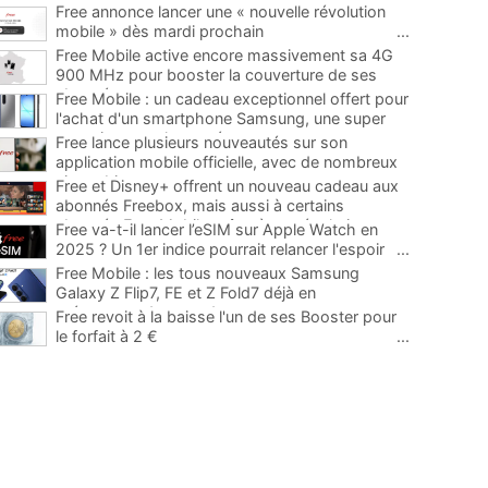
Free annonce lancer une « nouvelle révolution
mobile » dès mardi prochain
...
Free Mobile active encore massivement sa 4G
900 MHz pour booster la couverture de ses
abonnés
...
Free Mobile : un cadeau exceptionnel offert pour
l'achat d'un smartphone Samsung, une super
occasion pour la rentrée
...
Free lance plusieurs nouveautés sur son
application mobile officielle, avec de nombreux
ajouts bienvenus
...
Free et Disney+ offrent un nouveau cadeau aux
abonnés Freebox, mais aussi à certains
abonnés Free Mobile grâce à une évolution
...
Free va-t-il lancer l’eSIM sur Apple Watch en
2025 ? Un 1er indice pourrait relancer l'espoir
...
Free Mobile : les tous nouveaux Samsung
Galaxy Z Flip7, FE et Z Fold7 déjà en
précommande avec des promos
...
Free revoit à la baisse l'un de ses Booster pour
le forfait à 2 €
...