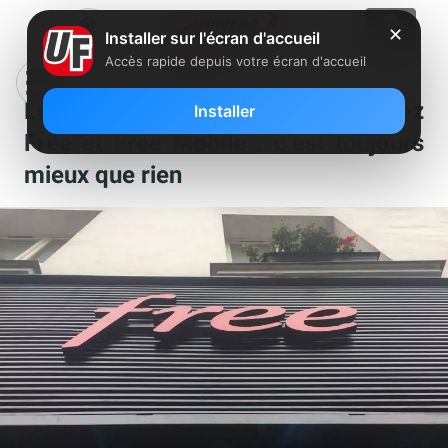
✕
Installer sur l'écran d'accueil
Accès rapide depuis votre écran d'accueil
Les nouveautés de la semaine chez
Installer
Free et Free Mobile : c’est toujours
mieux que rien