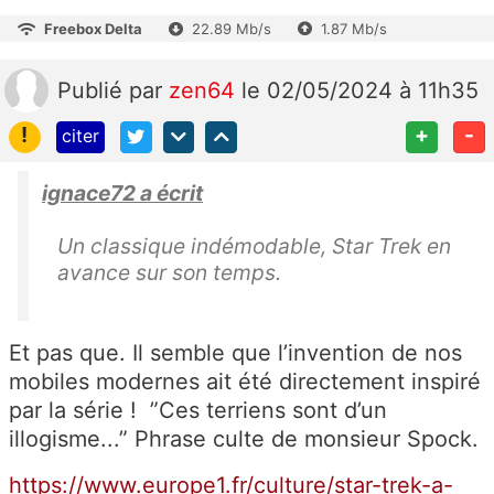
Freebox Delta
22.89 Mb/s
1.87 Mb/s
Publié
par
zen64
le 02/05/2024 à 11h35
!
+
-
citer
ignace72 a écrit
Un classique indémodable, Star Trek en
avance sur son temps.
Et pas que. Il semble que l’invention de nos
mobiles modernes ait été directement inspiré
par la série ! ”Ces terriens sont d’un
illogisme...” Phrase culte de monsieur Spock.
https://www.europe1.fr/culture/star-trek-a-