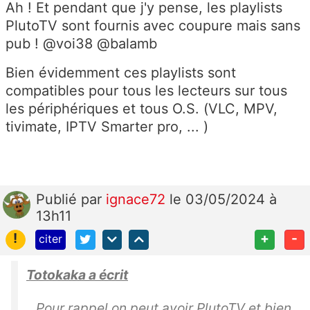
Ah ! Et pendant que j'y pense, les playlists
PlutoTV sont fournis avec coupure mais sans
pub ! @voi38 @balamb
Bien évidemment ces playlists sont
compatibles pour tous les lecteurs sur tous
les périphériques et tous O.S. (VLC, MPV,
tivimate, IPTV Smarter pro, ... )
Publié
par
ignace72
le 03/05/2024 à
13h11
!
+
-
citer
Totokaka a écrit
Pour rappel on peut avoir PlutoTV et bien