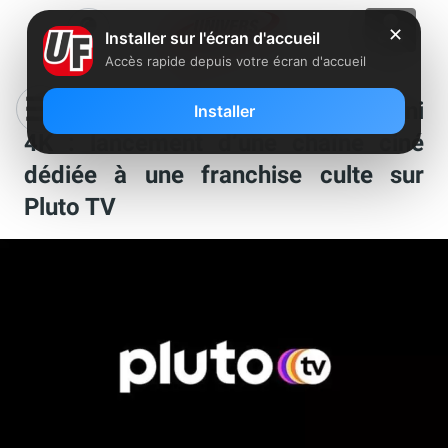
✕
Installer sur l'écran d'accueil
Accès rapide depuis votre écran d'accueil
Abonnés Freebox Pop, Ultra et mini
Installer
4K : lancement d’une chaîne ciné
dédiée à une franchise culte sur
Pluto TV