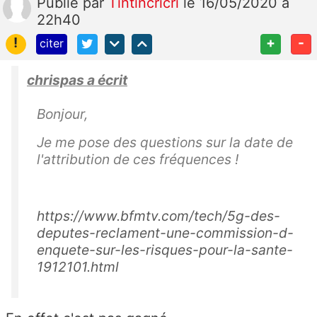
Publié
par
Tintincricri
le 16/05/2020 à
22h40
!
+
-
citer
chrispas a écrit
Bonjour,
Je me pose des questions sur la date de
l'attribution de ces fréquences !
https://www.bfmtv.com/tech/5g-des-
deputes-reclament-une-commission-d-
enquete-sur-les-risques-pour-la-sante-
1912101.html