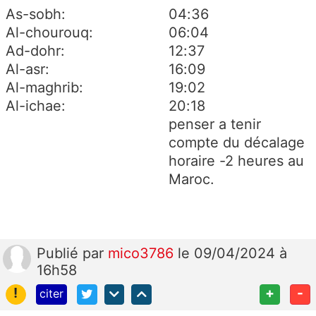
As-sobh:
04:36
Al-chourouq:
06:04
Ad-dohr:
12:37
Al-asr:
16:09
Al-maghrib:
19:02
Al-ichae:
20:18
penser a tenir
compte du décalage
horaire -2 heures au
Maroc.
Publié
par
mico3786
le 09/04/2024 à
16h58
!
+
-
citer