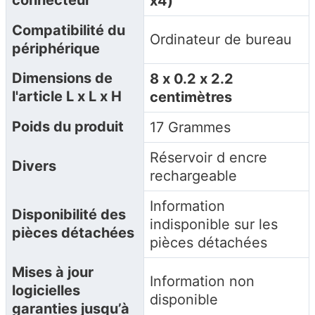
connecteur
x4)
Compatibilité du
‎Ordinateur de bureau
périphérique
Dimensions de
‎8 x 0.2 x 2.2
l'article L x L x H
centimètres
Poids du produit
‎17 Grammes
‎Réservoir d encre
Divers
rechargeable
‎Information
Disponibilité des
indisponible sur les
pièces détachées
pièces détachées
Mises à jour
‎Information non
logicielles
disponible
garanties jusqu’à