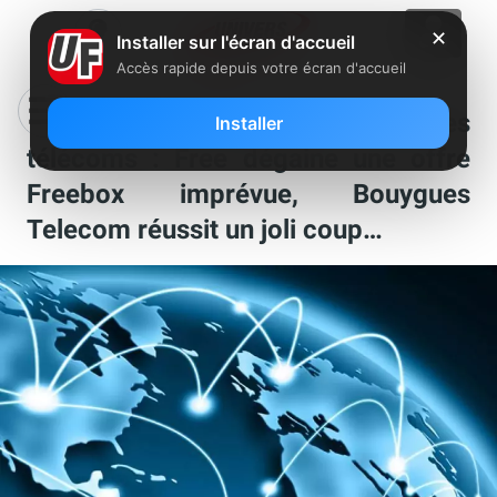
✕
Installer sur l'écran d'accueil
Accès rapide depuis votre écran d'accueil
Ca c’est passé chez Free et dans les
Installer
télécoms : Free dégaine une offre
Freebox imprévue, Bouygues
Telecom réussit un joli coup…