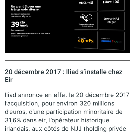
20 décembre 2017 : Iliad s’installe chez
Eir
Iliad annonce en effet le 20 décembre 2017
l’acquisition
,
pour
environ 32
0 millions
d’euros
,
d’une participation minoritaire de
31,6%
dans
e
ir
, l’opérateur
historique
irlandais, au
x
côté
s
de NJJ (holding privée