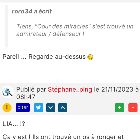
roro34 a écrit
Tiens, "Cour des miracles" s'est trouvé un
admirateur / défenseur !
Pareil ... Regarde au-dessus
Publié
par
Stéphane_ping
le 21/11/2023 à
08h47
!
+
-
citer
L'IA... !?
Ça y est ! Ils ont trouvé un os à ronger et