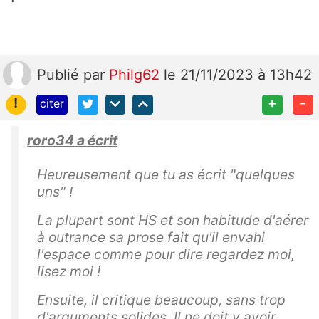
Publié
par
Philg62
le 21/11/2023 à 13h42
!
+
-
citer
roro34 a écrit
Heureusement que tu as écrit "quelques
uns" !
La plupart sont HS et son habitude d'aérer
à outrance sa prose fait qu'il envahi
l'espace comme pour dire regardez moi,
lisez moi !
Ensuite, il critique beaucoup, sans trop
d'arguments solides. Il ne doit y avoir