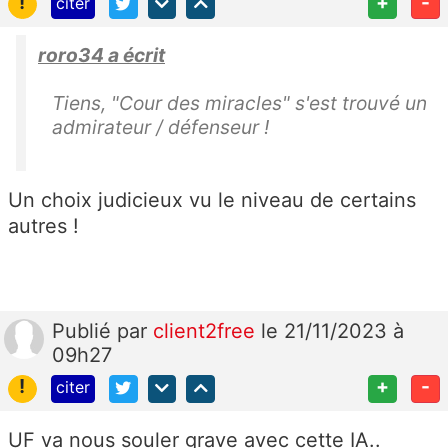
!
+
-
citer
roro34 a écrit
Tiens, "Cour des miracles" s'est trouvé un
admirateur / défenseur !
Un choix judicieux vu le niveau de certains
autres !
Publié
par
client2free
le 21/11/2023 à
09h27
!
+
-
citer
UF va nous souler grave avec cette IA..