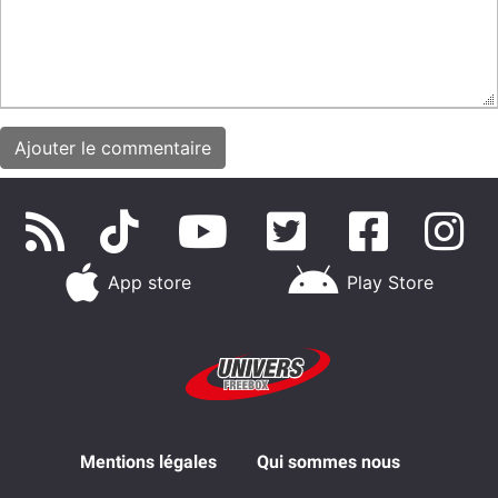
App store
Play Store
Mentions légales
Qui sommes nous