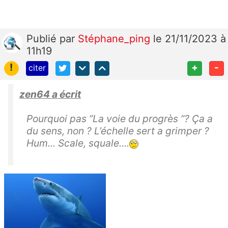
Publié
par
Stéphane_ping
le 21/11/2023 à
11h19
!
+
-
citer
zen64 a écrit
Pourquoi pas ”La voie du progrès ”? Ça a
du sens, non ? L’échelle sert a grimper ?
Hum... Scale, squale....