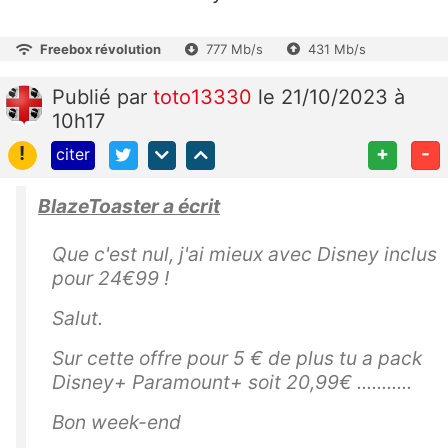
Freebox révolution
777 Mb/s
431 Mb/s
Publié
par
toto13330
le 21/10/2023 à
10h17
!
+
-
citer
BlazeToaster a écrit
Que c'est nul, j'ai mieux avec Disney inclus
pour 24€99 !
Salut.
Sur cette offre pour 5 € de plus tu a pack
Disney+ Paramount+ soit 20,99€ ...........
Bon week-end