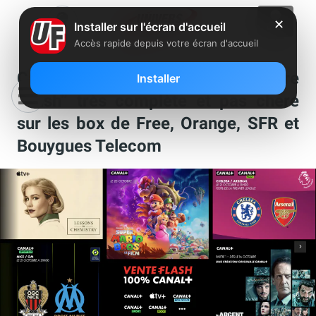
✕
Installer sur l'écran d'accueil
Accès rapide depuis votre écran d'accueil
Canal+ dégaine une nouvelle offre
Installer
“flash” très complète et pas chère
sur les box de Free, Orange, SFR et
Bouygues Telecom