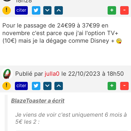
18h28
!
+
-
citer
Pour le passage de 24€99 à 37€99 en
novembre c'est parce que j'ai l'option TV+
(10€) mais je la dégage comme Disney +
Publié
par
julla0
le 22/10/2023 à 18h50
!
+
-
citer
BlazeToaster a écrit
Je viens de voir c'est uniquement 6 mois à
5€ les 2 :