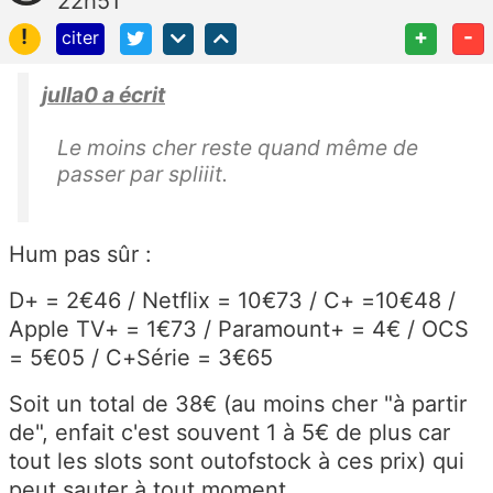
22h51
!
+
-
citer
julla0 a écrit
Le moins cher reste quand même de
passer par spliiit.
Hum pas sûr :
D+ = 2€46 / Netflix = 10€73 / C+ =10€48 /
Apple TV+ = 1€73 / Paramount+ = 4€ / OCS
= 5€05 / C+Série = 3€65
Soit un total de 38€ (au moins cher "à partir
de", enfait c'est souvent 1 à 5€ de plus car
tout les slots sont outofstock à ces prix) qui
peut sauter à tout moment.