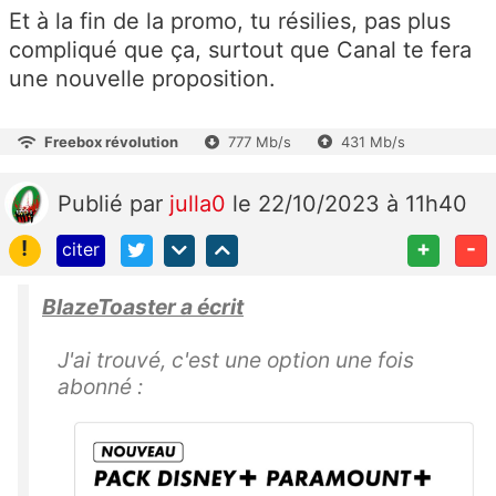
Et à la fin de la promo, tu résilies, pas plus
compliqué que ça, surtout que Canal te fera
une nouvelle proposition.
Freebox révolution
777 Mb/s
431 Mb/s
Publié
par
julla0
le 22/10/2023 à 11h40
!
+
-
citer
BlazeToaster a écrit
J'ai trouvé, c'est une option une fois
abonné :