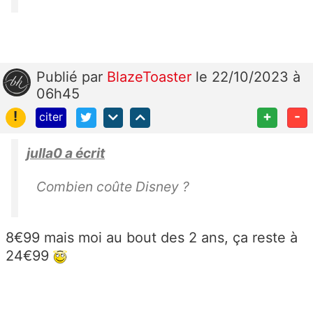
Publié
par
BlazeToaster
le 22/10/2023 à
06h45
!
+
-
citer
julla0 a écrit
Combien coûte Disney ?
8€99 mais moi au bout des 2 ans, ça reste à
24€99