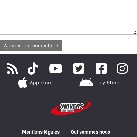
App store
Play Store
Mentions légales
Qui sommes nous