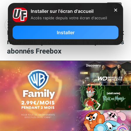
✕
Installer sur l'écran d'accueil
Accès rapide depuis votre écran d'accueil
Free officialise et détaille deux
Installer
nouvelles promotions TV pour ses
abonnés Freebox