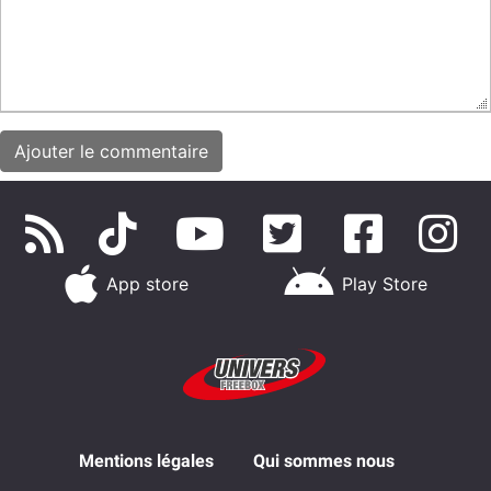
App store
Play Store
Mentions légales
Qui sommes nous