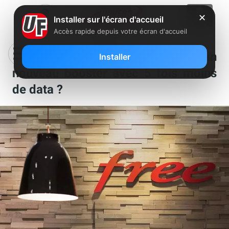
✕
Installer sur l'écran d'accueil
Accès rapide depuis votre écran d'accueil
Pourquoi Free Mobile a-t-il lancé un
Installer
nouveau booster avec 5 fois moins
de data ?