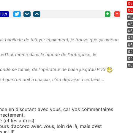
06
06
+
-
iter
06
06
05
05
i par habitude de tutoyer également, je trouve que ça amène
05
04
urd'hui, même dans le monde de l'entreprise, le
04
03
 monde se tutoie, de l'opérateur de base jusqu'au PDG
.
ct que l'on doit à chacun, n'en déplaise à certains...
ance en discutant avec vous, car vos commentaires
rrectement.
 (et les autres).
ours d’accord avec vous, loin de là, mais c’est
sur UF.