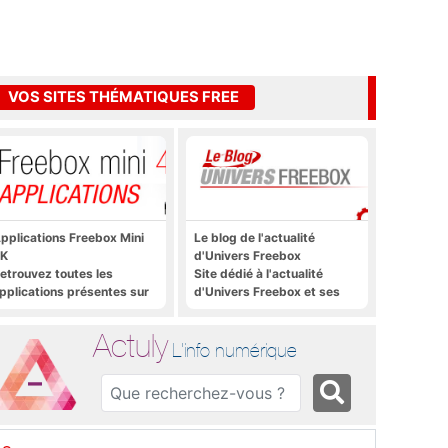
VOS SITES THÉMATIQUES FREE
pplications Freebox Mini
Le blog de l'actualité
K
d'Univers Freebox
etrouvez toutes les
Site dédié à l'actualité
pplications présentes sur
d'Univers Freebox et ses
reebox Mini 4K en un clic
applications mobiles, aux
forums, aux sites
Actuly
thématiques Actuly, à
L'info numérique
Freezone, etc.