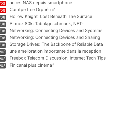
acces NAS depuis smartphone
/08
Comtpe free Orphélin?
/08
Hollow Knight  Lost Beneath The Surface
/08
Airmez 80k: Tabakgeschmack, NET-
/08
Technologie und Leistung im
Networking: Connecting Devices and Systems
/08
Networking: Connecting Devices and Sharing
/08
Information
Storage Drives: The Backbone of Reliable Data
/08
Management
une amelioration importante dans la reception
/08
WIFI
Freebox Telecom Discussion, Internet Tech Tips
/08
Communi
Fin canal plus cinéma?
/08