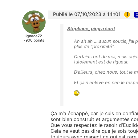
!
Publié le 07/10/2023 à 14h01
c
Stéphane_ping a écrit
ignace72
-900 points
Ah ah ah ....aucun soucis, j'a
plus de "proximité".
Certains ont du mal, mais aujo
tutoiement est de rigueur.
D'ailleurs, chez nous, tout le
Et ça n'enlève en rien le respe
Ça m’a échappé, car je suis en confi
sont bien construit et argumentés co
Que vous respectez le rasoir d’Euclide
Cela ne veut pas dire que je sois touj
toujours avec respect ce qui est rare 