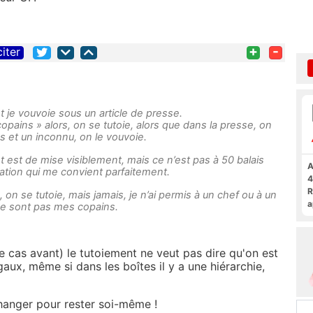
+
-
citer
 et je vouvoie sous un article de presse.
opains » alors, on se tutoie, alors que dans la presse, on
 et un inconnu, on le vouvoie.
nt est de mise visiblement, mais ce n’est pas à 50 balais
A
tion qui me convient parfaitement.
4
R
 on se tutoie, mais jamais, je n’ai permis à un chef ou à un
a
ne sont pas mes copains.
F
le cas avant) le tutoiement ne veut pas dire qu'on est
aux, même si dans les boîtes il y a une hiérarchie,
changer pour rester soi-même !