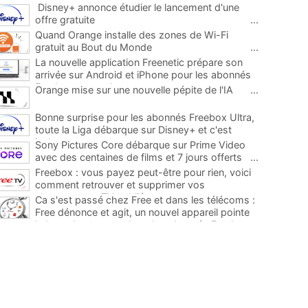
Disney+ annonce étudier le lancement d'une
offre gratuite
...
Quand Orange installe des zones de Wi-Fi
gratuit au Bout du Monde
...
La nouvelle application Freenetic prépare son
arrivée sur Android et iPhone pour les abonnés
Freebox, testez la
...
Orange mise sur une nouvelle pépite de l'IA
...
Bonne surprise pour les abonnés Freebox Ultra,
toute la Liga débarque sur Disney+ et c'est
inclus
...
Sony Pictures Core débarque sur Prime Video
avec des centaines de films et 7 jours offerts
...
Freebox : vous payez peut-être pour rien, voici
comment retrouver et supprimer vos
abonnements TV oubliés
...
Ca s'est passé chez Free et dans les télécoms :
Free dénonce et agit, un nouvel appareil pointe
le bout de son nez chez des abonnés Freebox...
...