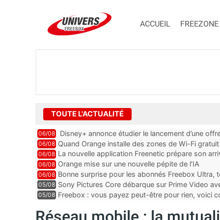
ACCUEIL
FREEZONE
TOUTE L'ACTUALITÉ
Disney+ annonce étudier le lancement d’une offre
06/08
Quand Orange installe des zones de Wi-Fi gratui
06/08
La nouvelle application Freenetic prépare son arr
06/08
abonnés Freebox, testez la
Orange mise sur une nouvelle pépite de l’IA
06/08
Bonne surprise pour les abonnés Freebox Ultra, t
06/08
inclus
Sony Pictures Core débarque sur Prime Video avec
05/08
Freebox : vous payez peut-être pour rien, voici
05/08
abonnements TV oubliés
Réseau mobile : la mutuali