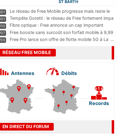
ST BARTH
Le réseau de Free Mobile progresse mais reste le
/01
m
...
Tempête Goretti : le réseau de Free fortement impa
/01
...
Fibre optique : Free annonce un cap important
/10
pass
...
Free booste sans surcoût son forfait mobile à 9,99
/07
...
Free Pro lance son offre de flotte mobile 5G à La
...
/05
RÉSEAU FREE MOBILE
Antennes
Débits
Records
EN DIRECT DU FORUM