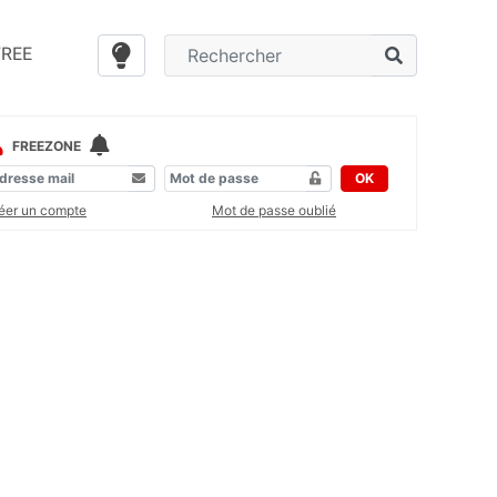
FREE
FREEZONE
OK
éer un compte
Mot de passe oublié