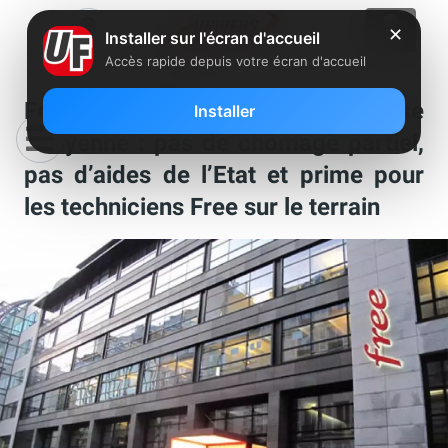
✕
Installer sur l'écran d'accueil
Accès rapide depuis votre écran d'accueil
Free s’affiche en entreprise
Installer
citoyenne : pas de chomage partiel,
pas d’aides de l’Etat et prime pour
les techniciens Free sur le terrain