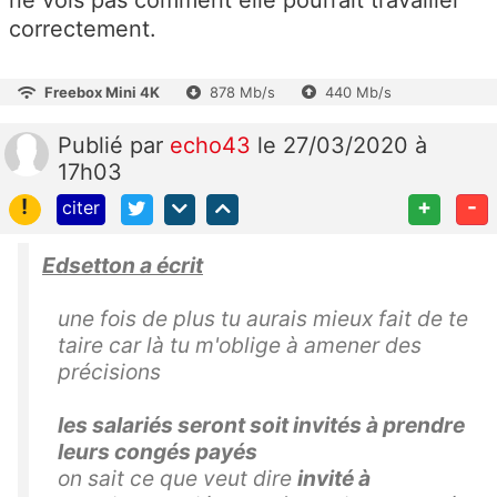
correctement.
Freebox Mini 4K
878 Mb/s
440 Mb/s
Publié
par
echo43
le 27/03/2020 à
17h03
!
+
-
citer
Edsetton a écrit
une fois de plus tu aurais mieux fait de te
taire car là tu m'oblige à amener des
précisions
les salariés seront soit invités à prendre
leurs congés payés
on sait ce que veut dire
invité à