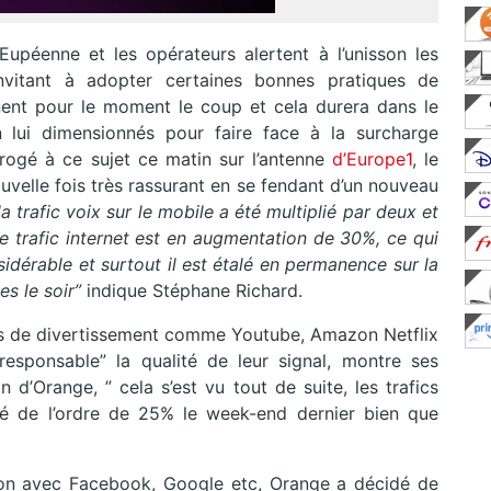
Eupéenne et les opérateurs alertent à l’unisson les
 invitant à adopter certaines bonnes pratiques de
ent pour le moment le coup et cela durera dans le
 lui dimensionnés pour faire face à la surcharge
rrogé à ce sujet ce matin sur l’antenne
d’Europe1
, le
uvelle fois très rassurant en se fendant d’un nouveau
la trafic voix sur le mobile a été multiplié par deux et
 le trafic internet est en augmentation de 30%, ce qui
idérable et surtout il est étalé en permanence sur la
es le soir”
indique Stéphane Richard.
es de divertissement comme Youtube, Amazon Netflix
sponsable” la qualité de leur signal, montre ses
n d’Orange, ” cela s’est vu tout de suite, les trafics
é de l’ordre de 25% le week-end dernier bien que
ion avec Facebook, Google etc, Orange a décidé de