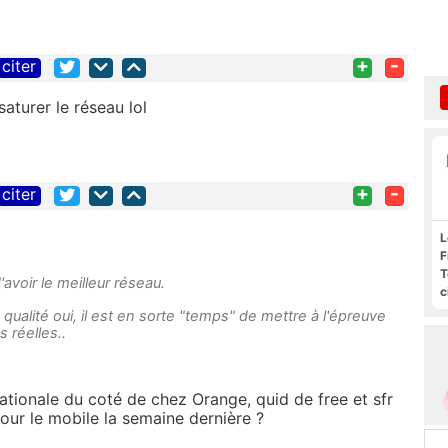
+
-
citer
aturer le réseau lol
+
-
citer
L
F
T
voir le meilleur réseau.
c
l
 qualité oui, il est en sorte "temps" de mettre à l'épreuve
s
 réelles..
nationale du coté de chez Orange, quid de free et sfr
pour le mobile la semaine dernière ?