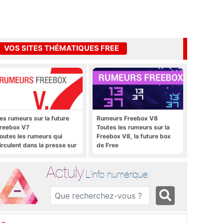
VOS SITES THÉMATIQUES FREE
es rumeurs sur la future
Rumeurs Freebox V8
reebox V7
Toutes les rumeurs sur la
outes les rumeurs qui
Freebox V8, la future box
irculent dans la presse sur
de Free
a future Freebox V7 que
era lancée prochainement
Actuly
L'info numérique