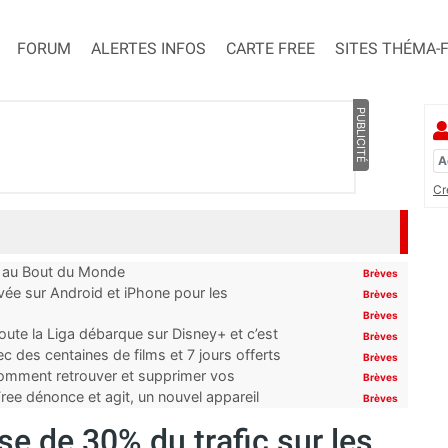
FORUM
ALERTES INFOS
CARTE FREE
SITES THÉMA-
PUBLICITÉ
Cr
t au Bout du Monde
Brèves
ivée sur Android et iPhone pour les
Brèves
Brèves
oute la Liga débarque sur Disney+ et c’est
Brèves
 des centaines de films et 7 jours offerts
Brèves
 comment retrouver et supprimer vos
Brèves
ree dénonce et agit, un nouvel appareil
Brèves
 de 30% du trafic sur les