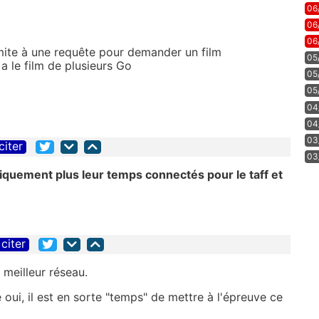
06
06
06
limite à une requête pour demander un film
05
 a le film de plusieurs Go
05
05
04
04
03
citer
03
iquement plus leur temps connectés pour le taff et
citer
 meilleur réseau.
é oui, il est en sorte "temps" de mettre à l'épreuve ce