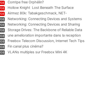
Comtpe free Orphélin?
/08
Hollow Knight  Lost Beneath The Surface
/08
Airmez 80k: Tabakgeschmack, NET-
/08
Technologie und Leistung im
Networking: Connecting Devices and Systems
/08
Networking: Connecting Devices and Sharing
/08
Information
Storage Drives: The Backbone of Reliable Data
/08
Management
une amelioration importante dans la reception
/08
WIFI
Freebox Telecom Discussion, Internet Tech Tips
/08
Communi
Fin canal plus cinéma?
/08
VLANs multiples sur Freebox Mini 4K
/08