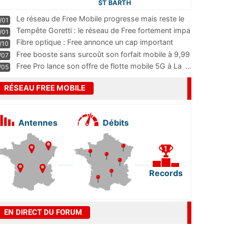
ST BARTH
Le réseau de Free Mobile progresse mais reste le
/01
m
...
Tempête Goretti : le réseau de Free fortement impa
/01
...
Fibre optique : Free annonce un cap important
/10
pass
...
Free booste sans surcoût son forfait mobile à 9,99
/07
...
Free Pro lance son offre de flotte mobile 5G à La
...
/05
RÉSEAU FREE MOBILE
Antennes
Débits
Records
EN DIRECT DU FORUM