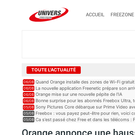
ACCUEIL
FREEZONE
TOUTE L'ACTUALITÉ
Quand Orange installe des zones de Wi-Fi gratui
06/08
La nouvelle application Freenetic prépare son arr
06/08
abonnés Freebox, testez la
Orange mise sur une nouvelle pépite de l’IA
06/08
Bonne surprise pour les abonnés Freebox Ultra, t
06/08
inclus
Sony Pictures Core débarque sur Prime Video avec
05/08
Freebox : vous payez peut-être pour rien, voici
05/08
abonnements TV oubliés
Ca s’est passé chez Free et dans les télécoms : F
05/08
pointe le bout de...
Orange annonce une hausse