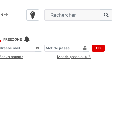
FREE
FREEZONE
OK
éer un compte
Mot de passe oublié