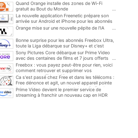
Quand Orange installe des zones de Wi-Fi
gratuit au Bout du Monde
...
La nouvelle application Freenetic prépare son
arrivée sur Android et iPhone pour les abonnés
Freebox, testez la
...
Orange mise sur une nouvelle pépite de l'IA
...
Bonne surprise pour les abonnés Freebox Ultra,
toute la Liga débarque sur Disney+ et c'est
inclus
...
Sony Pictures Core débarque sur Prime Video
avec des centaines de films et 7 jours offerts
...
Freebox : vous payez peut-être pour rien, voici
comment retrouver et supprimer vos
abonnements TV oubliés
...
Ca s'est passé chez Free et dans les télécoms :
Free dénonce et agit, un nouvel appareil pointe
le bout de son nez chez des abonnés Freebox...
Prime Video devient le premier service de
...
streaming à franchir un nouveau cap en HDR
avec ce lancement
...