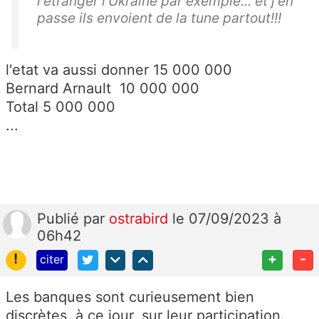
l'étranger l'Ukraine par exemple... et j'en
passe ils envoient de la tune partout!!!
l'etat va aussi donner 15 000 000
Bernard Arnault 10 000 000
Total 5 000 000
...
Publié
par
ostrabird
le 07/09/2023 à
06h42
!
+
-
citer
Les banques sont curieusement bien
discrètes, à ce jour, sur leur participation.