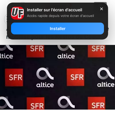
✕
Installer sur l'écran d'accueil
Accès rapide depuis votre écran d'accueil
Altice (SFR/BFMTV/RMC) se
Installer
mobilise pour les Restos du Coeur