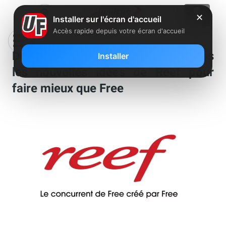
✕
Installer sur l'écran d'accueil
Accès rapide depuis votre écran d'accueil
Découvrez dans une série de vidéos
Installer
les nouvelles idées de Reef pour
faire mieux que Free