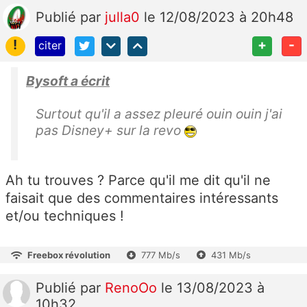
Publié
par
julla0
le 12/08/2023 à 20h48
!
+
-
citer
Bysoft a écrit
Surtout qu'il a assez pleuré ouin ouin j'ai
pas Disney+ sur la revo
Ah tu trouves ? Parce qu'il me dit qu'il ne
faisait que des commentaires intéressants
et/ou techniques !
Freebox révolution
777 Mb/s
431 Mb/s
Publié
par
RenoOo
le 13/08/2023 à
10h32