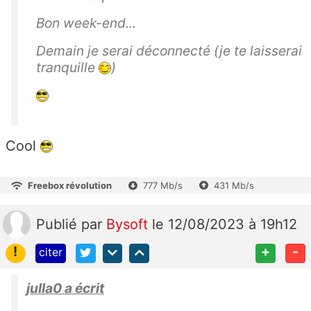
Bon week-end...
Demain je serai déconnecté (je te laisserai
tranquille
)
Cool
Freebox révolution
777 Mb/s
431 Mb/s
Publié
par
Bysoft
le 12/08/2023 à 19h12
!
+
-
citer
julla0 a écrit