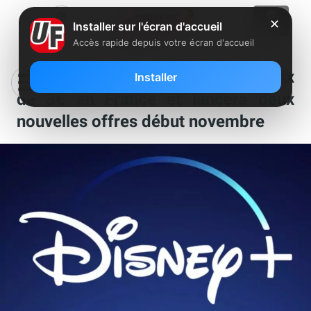
✕
Installer sur l'écran d'accueil
Accès rapide depuis votre écran d'accueil
Disney+ annonce augmenter ses prix
Installer
de 3€ en France et lancera deux
nouvelles offres début novembre