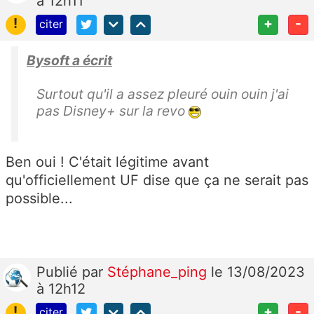
à 12h11
!
+
-
citer
Bysoft a écrit
Surtout qu'il a assez pleuré ouin ouin j'ai
pas Disney+ sur la revo
Ben oui ! C'était légitime avant
qu'officiellement UF dise que ça ne serait pas
possible...
Publié
par
Stéphane_ping
le 13/08/2023
à 12h12
!
+
-
citer