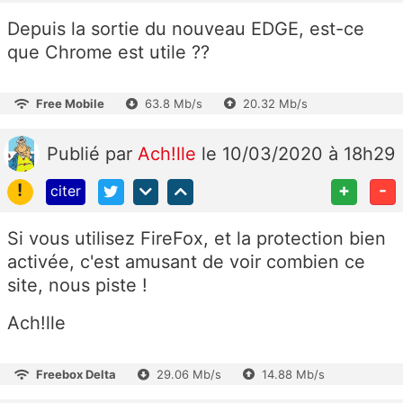
Depuis la sortie du nouveau EDGE, est-ce
que Chrome est utile ??
Free Mobile
63.8 Mb/s
20.32 Mb/s
Publié
par
Ach!lle
le 10/03/2020 à 18h29
!
+
-
citer
Si vous utilisez FireFox, et la protection bien
activée, c'est amusant de voir combien ce
site, nous piste !
Ach!lle
Freebox Delta
29.06 Mb/s
14.88 Mb/s