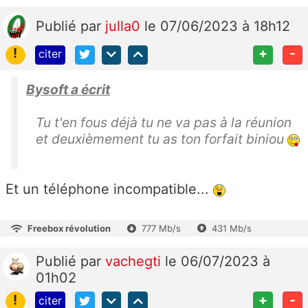
Publié
par
julla0
le 07/06/2023 à 18h12
!
+
-
citer
Bysoft a écrit
Tu t'en fous déjà tu ne va pas à la réunion
et deuxièmement tu as ton forfait biniou
Et un téléphone incompatible...
Freebox révolution
777 Mb/s
431 Mb/s
Publié
par
vachegti
le 06/07/2023 à
01h02
!
+
-
citer