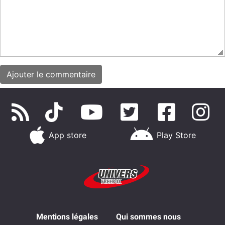
App store
Play Store
Mentions légales
Qui sommes nous