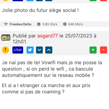
Jolie photo du futur siège social !
Freebox Delta
3.85 Gb/s
648 Mb/s
Publié
par
asgard77
le 25/07/2023 à
12h01
!
+
-
citer
Je nai pas de tel Vowifi mais je me posse la
question , si on perd le wifi , ca bascule
automatiquement sur le reseau mobile ?
Et si a l etranger ca marche et aux prix
comme si pas de roaming ?