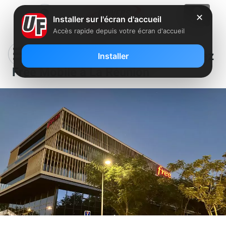
✕
Installer sur l'écran d'accueil
Accès rapide depuis votre écran d'accueil
La VoWIFI semble se préparer chez
Installer
Free Mobile à La Réunion