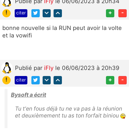
Publié
par
iFly
le 06/06/2023 à 20h34
!
+
-
citer
bonne nouvelle si la RUN peut avoir la volte
et la vowifi
Publié
par
iFly
le 06/06/2023 à 20h39
!
+
-
citer
Bysoft a écrit
Tu t'en fous déjà tu ne va pas à la réunion
et deuxièmement tu as ton forfait biniou