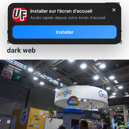
✕
Installer sur l'écran d'accueil
Accès rapide depuis votre écran d'accueil
Google va vous permettre de savoir
Installer
si votre adresse Gmail a fuité sur le
dark web