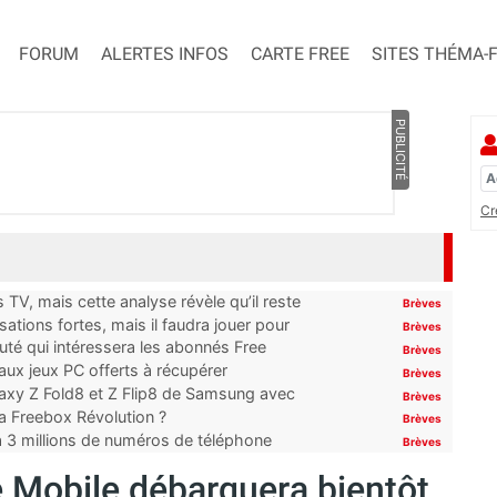
FORUM
ALERTES INFOS
CARTE FREE
SITES THÉMA-
PUBLICITÉ
Cr
TV, mais cette analyse révèle qu’il reste
Brèves
ations fortes, mais il faudra jouer pour
Brèves
uté qui intéressera les abonnés Free
Brèves
x jeux PC offerts à récupérer
Brèves
laxy Z Fold8 et Z Flip8 de Samsung avec
Brèves
 la Freebox Révolution ?
Brèves
’à 3 millions de numéros de téléphone
Brèves
e Mobile débarquera bientôt