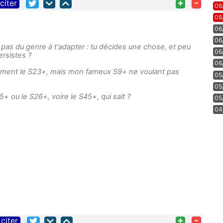
+
-
citer
08
08
06
06
s pas du genre à t'adapter : tu décides une chose, et peu
06
ersistes ?
06
ivement le S23+, mais mon fameux S9+ ne voulant pas
05
05
5+ ou le S26+, voire le S45+, qui sait ?
05
04
+
-
citer