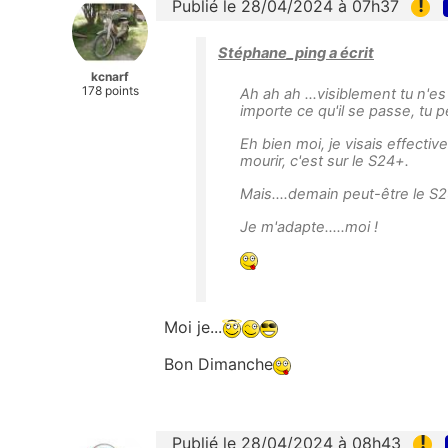
!
Publié le 28/04/2024 à 07h37
Stéphane_ping a écrit
kcnarf
178 points
Ah ah ah ...visiblement tu n'e
importe ce qu'il se passe, tu p
Eh bien moi, je visais effect
mourir, c'est sur le S24+.
Mais....demain peut-être le S2
Je m'adapte.....moi !
Moi je...
Bon Dimanche
!
Publié le 28/04/2024 à 08h43