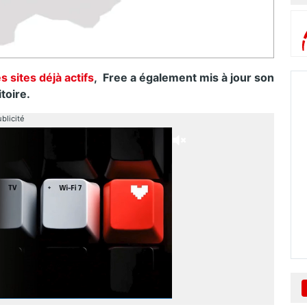
 sites déjà actifs
, Free a également mis à jour son
itoire.
blicité