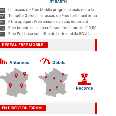
ST BARTH
Le réseau de Free Mobile progresse mais reste le
/01
m
...
Tempête Goretti : le réseau de Free fortement impa
/01
...
Fibre optique : Free annonce un cap important
/10
pass
...
Free booste sans surcoût son forfait mobile à 9,99
/07
...
Free Pro lance son offre de flotte mobile 5G à La
...
/05
RÉSEAU FREE MOBILE
Antennes
Débits
Records
EN DIRECT DU FORUM