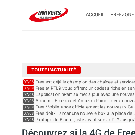
ACCUEIL
FREEZONE
TOUTE L'ACTUALITÉ
Free est déjà le champion des chaînes et services 
07/08
encore au moin...
Free et RTL9 vous offrent un cadeau riche en sens
07/08
l’obtenir
L’application nPerf se met à jour avec une nouvea
07/08
Mobile, Orange, SFR ...
Abonnés Freebox et Amazon Prime : deux nouveau
07/08
Free Mobile lance officiellement les nouveaux Ga
07/08
des promos et des cadeaux
Free doit-il lancer une nouvelle box à la place de
07/08
Piratage de Bloctel juste avant son arrêt ? Jusqu
07/08
auraient fuité
Découvrez si la 4G de Fre