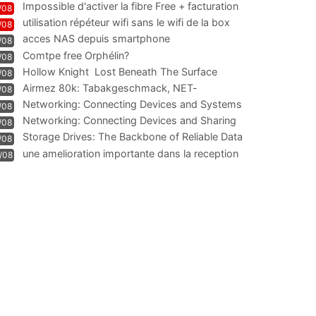
Impossible d'activer la fibre Free + facturation
/08
résiliation
utilisation répéteur wifi sans le wifi de la box
/08
acces NAS depuis smartphone
/08
Comtpe free Orphélin?
/08
Hollow Knight  Lost Beneath The Surface
/08
Airmez 80k: Tabakgeschmack, NET-
/08
Technologie und Leistung im
Networking: Connecting Devices and Systems
/08
Networking: Connecting Devices and Sharing
/08
Information
Storage Drives: The Backbone of Reliable Data
/08
Management
une amelioration importante dans la reception
/08
WIFI