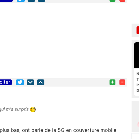
N
T
+
-
citer
i
D
 qui m'a surpris
s plus bas, ont parle de la 5G en couverture mobile