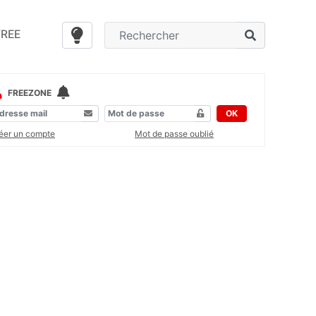
FREE
FREEZONE
OK
éer un compte
Mot de passe oublié