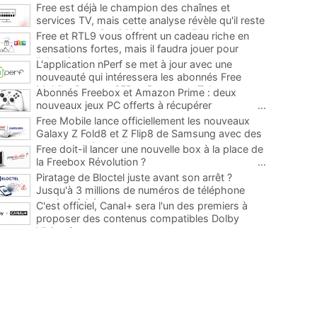
Free est déjà le champion des chaînes et
services TV, mais cette analyse révèle qu'il reste
encore au moins 141 ajouts possibles
...
Free et RTL9 vous offrent un cadeau riche en
sensations fortes, mais il faudra jouer pour
l'obtenir
...
L'application nPerf se met à jour avec une
nouveauté qui intéressera les abonnés Free
Mobile, Orange, SFR et Bouygues Telecom
...
Abonnés Freebox et Amazon Prime : deux
nouveaux jeux PC offerts à récupérer
...
Free Mobile lance officiellement les nouveaux
Galaxy Z Fold8 et Z Flip8 de Samsung avec des
promos et des cadeaux
...
Free doit-il lancer une nouvelle box à la place de
la Freebox Révolution ?
...
Piratage de Bloctel juste avant son arrêt ?
Jusqu'à 3 millions de numéros de téléphone
auraient fuité
...
C'est officiel, Canal+ sera l'un des premiers à
proposer des contenus compatibles Dolby
Vision 2
...