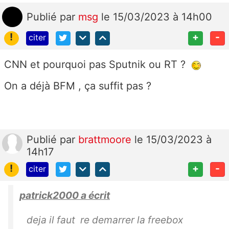
Publié
par
msg
le 15/03/2023 à 14h00
!
+
-
citer
CNN et pourquoi pas Sputnik ou RT ?
On a déjà BFM , ça suffit pas ?
Publié
par
brattmoore
le 15/03/2023 à
14h17
!
+
-
citer
patrick2000 a écrit
deja il faut re demarrer la freebox