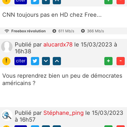
CNN toujours pas en HD chez Free...
Freebox révolution
611 Mb/s
366 Mb/s
Publié
par
alucardx78
le 15/03/2023 à
16h38
!
+
-
citer
Vous reprendrez bien un peu de démocrates
américains ?
Publié
par
Stéphane_ping
le 15/03/2023
à 16h57