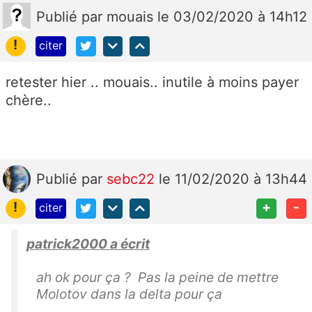
Publié
par
mouais
le 03/02/2020 à 14h12
!
citer
retester hier .. mouais.. inutile à moins payer
chère..
Publié
par
sebc22
le 11/02/2020 à 13h44
!
+
-
citer
patrick2000 a écrit
ah
ok pour ça ?
Pas
la peine de mettre
Molotov dans
la
delta pour ça