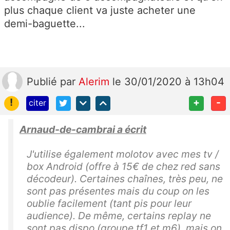
plus chaque client va juste acheter une
demi-baguette...
Publié
par
Alerim
le 30/01/2020 à 13h04
!
+
-
citer
Arnaud-de-cambrai a écrit
J'utilise également molotov avec mes tv /
box Android (offre à 15€ de chez red sans
décodeur). Certaines chaînes, très peu, ne
sont pas présentes mais du coup on les
oublie facilement (tant pis pour leur
audience). De même, certains replay ne
sont pas dispo (groupe tf1 et m6), mais on