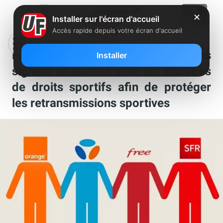
✕
Installer sur l'écran d'accueil
Accès rapide depuis votre écran d'accueil
Free, Orange, SFR et Bouygues
Installer
signent un accord avec les titulaires
de droits sportifs afin de protéger
les retransmissions sportives