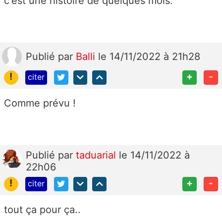
c'est une histoire de quelques mois.
Publié
par
Balli
le 14/11/2022 à 21h28
!
+
-
citer
Comme prévu !
Publié
par
taduarial
le 14/11/2022 à
22h06
!
+
-
citer
tout ça pour ça..