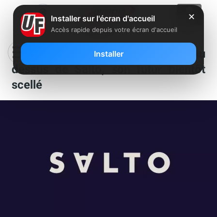
✕
Installer sur l'écran d'accueil
Accès rapide depuis votre écran d'accueil
Une épée de Damoclès plane au
Installer
dessus de Salto, son futur bientôt
scellé