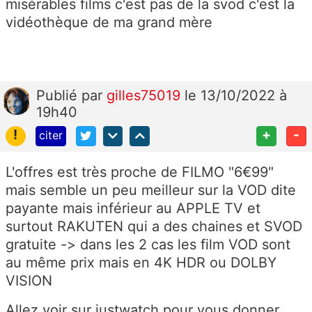
misérables films c'est pas de la svod c'est la
vidéothèque de ma grand mère
Publié
par
gilles75019
le 13/10/2022 à
19h40
!
+
-
citer
L'offres est très proche de FILMO "6€99"
mais semble un peu meilleur sur la VOD dite
payante mais inférieur au APPLE TV et
surtout RAKUTEN qui a des chaines et SVOD
gratuite -> dans les 2 cas les film VOD sont
au même prix mais en 4K HDR ou DOLBY
VISION
Allez voir sur justwatch pour vous donner