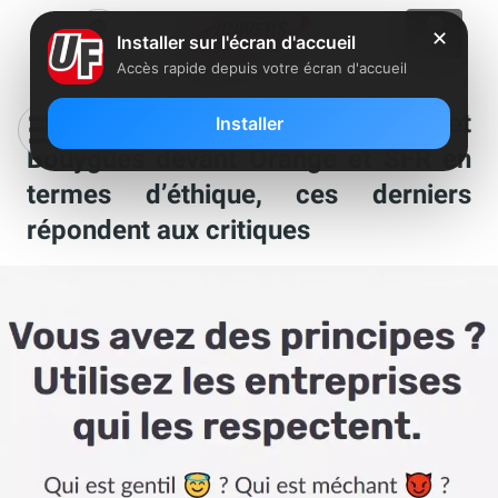
✕
Installer sur l'écran d'accueil
Accès rapide depuis votre écran d'accueil
Un site place Free Mobile et
Installer
Bouygues devant Orange et SFR en
termes d’éthique, ces derniers
répondent aux critiques